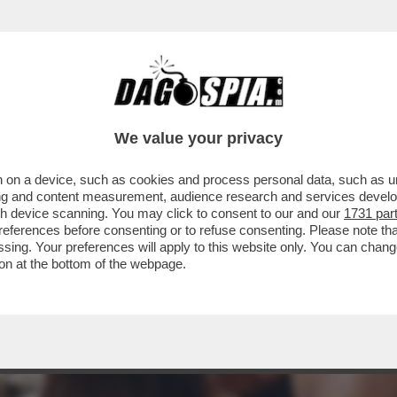
We value your privacy
 on a device, such as cookies and process personal data, such as uni
ising and content measurement, audience research and services deve
gh device scanning. You may click to consent to our and our
1731 par
ferences before consenting or to refuse consenting. Please note th
essing. Your preferences will apply to this website only. You can cha
on at the bottom of the webpage.