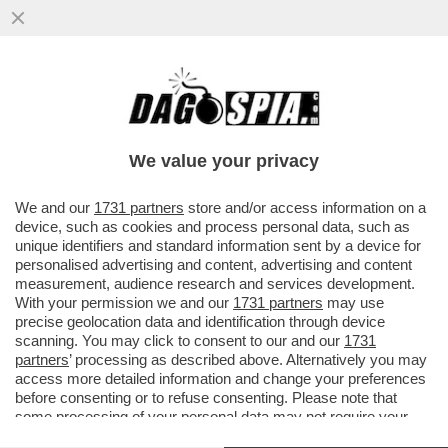
We value your privacy
We and our
1731 partners
store and/or access information on a
device, such as cookies and process personal data, such as
unique identifiers and standard information sent by a device for
personalised advertising and content, advertising and content
measurement, audience research and services development.
With your permission we and our
1731 partners
may use
precise geolocation data and identification through device
SALIS AL CENTRO O SCENDI A SINISTRA? -
scanning. You may click to consent to our and our
1731
SELVAGGIA LUCARELLI STRONCA LA SINDACA DI
partners
’ processing as described above. Alternatively you may
GENOVA:
“L’ASPIRANTE LEADER DELLA SINISTRA E'
access more detailed information and change your preferences
STATA CREATA ARTIFICIALMENTE CON UNA
before consenting or to refuse consenting. Please note that
CARATTERISTICA: NON ESSERE DI SINISTRA”
–
ED E'
some processing of your personal data may not require your
PROPRIO IL FATTO CHE NON HA NULLA A VEDERE
consent, but you have a right to object to such processing. Your
CON SINISTR'ELLY O CON IL PROGRESSISMO DI