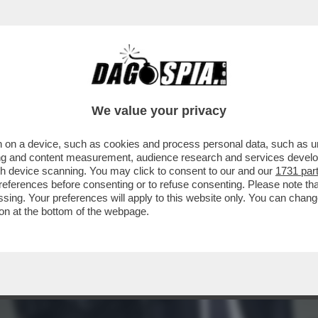
We value your privacy
 on a device, such as cookies and process personal data, such as uni
ising and content measurement, audience research and services deve
gh device scanning. You may click to consent to our and our
1731 par
ferences before consenting or to refuse consenting. Please note th
essing. Your preferences will apply to this website only. You can cha
on at the bottom of the webpage.