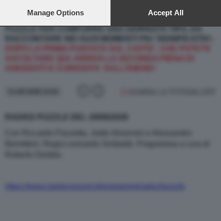
preferences will apply to this website only. You can change
(GIORNALISTA DI DAGOSPIA) - OGNI LUNEDI', PER
your preferences or withdraw your consent at any time by
Manage Options
Accept All
DIECI PUNTATE, SARA' AGGIUNTA UNA TESSERA AL
returning to this site and clicking the
privacy policy
button at the
PUZZLE PER COMPORRE UNA GIORNATA TIPO, DA
bottom of the webpage.
RACCONTARE NEI SUOI MOMENTI PIU’ SIGNIFICATIVI -
DOPO LA PRIMA PUNTATA SUL CAFFE’, CHE POTETE
ASCOLTARE QUI, ARRIVA LA SECONDA PIENA DI
ANEDDOTI E CURIOSITA' SULL’IGIENE!
GUARDA LA FOTOGALLERY
6 LUG 2026 13:43
RADIO2 PUZZLE DEL 29/06/2026
Con Riccardo Panzetta, Jodie Alivernini e Alessandro
Berrettoni. Regia Leonardo Sinibaldi. Programma a cura di
Roberto Deidda.
https://www.raiplaysound.it/programmi/radio2puzzle