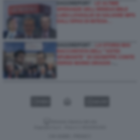
DAGOREPORT -
LE ULTIME
SPERANZE DELL’IRRIDUCIBILE
LUIGI LOVAGLIO DI SALVARE MPS
DALL’OPAS DI INTESA…
DAGOREPORT –
LA STORIA MAI
RACCONTATA DELL'''ASTIO
SPUMANTE'' DI GIUSEPPE CONTE
VERSO MARIO DRAGHI
-…
VIDEO
GALLERY
Versione classica del sito
Dagospia S.p.A. - P.iva e c.f. 06163551002
CHI SIAMO
PRIVACY
-