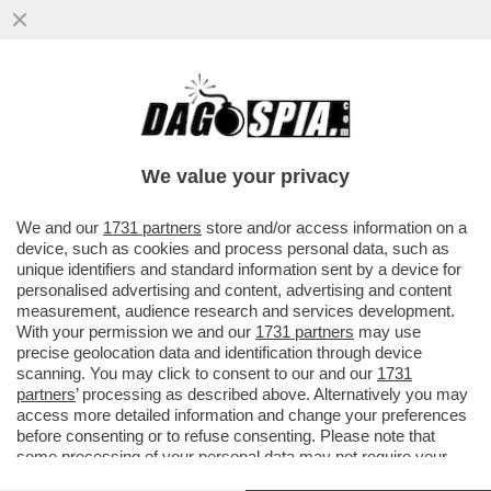
We value your privacy
We and our
1731 partners
store and/or access information on a
device, such as cookies and process personal data, such as
unique identifiers and standard information sent by a device for
personalised advertising and content, advertising and content
measurement, audience research and services development.
With your permission we and our
1731 partners
may use
precise geolocation data and identification through device
scanning. You may click to consent to our and our
1731
FLASH! – LIBERTE’, EGALITE’ E UN BEL BIDET:
partners
’ processing as described above. Alternatively you may
STASERA, DALLE 22 ALLE 23 SU RADIO2, ANDRA' IN
access more detailed information and change your preferences
ONDA LA SECONDA PUNTATA DI "PUZZLE"
,
before consenting or to refuse consenting. Please note that
CONDOTTA DA JODIE ALIVERNINI E RICCARDO
some processing of your personal data may not require your
PANZETTA, VICEDIRETTORE DI DAGOSPIA, CON LA
consent, but you have a right to object to such processing. Your
PARTECIPAZIONE DI ALESSANDRO BERRETTONI