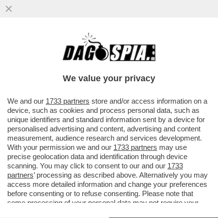
We value your privacy
We and our
1733 partners
store and/or access information on a
device, such as cookies and process personal data, such as
unique identifiers and standard information sent by a device for
personalised advertising and content, advertising and content
measurement, audience research and services development.
With your permission we and our
1733 partners
may use
precise geolocation data and identification through device
scanning. You may click to consent to our and our
1733
partners
’ processing as described above. Alternatively you may
access more detailed information and change your preferences
VIDEO! “TE RICORDI CHE BUCIO DI CULO CHE T’HO
before consenting or to refuse consenting. Please note that
FATTO?” –
DAGOSPIA LANCIA LA POLEMICA SUI
some processing of your personal data may not require your
TAGLI ALLE BATTUTE STRACULT DEL FILM DI
consent, but you have a right to object to such processing. Your
CHRISTIAN DE SICA “SIMPATICI&ANTIPATICI”, IL