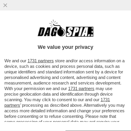
We value your privacy
We and our
1731 partners
store and/or access information on a
device, such as cookies and process personal data, such as
unique identifiers and standard information sent by a device for
personalised advertising and content, advertising and content
measurement, audience research and services development.
With your permission we and our
1731 partners
may use
precise geolocation data and identification through device
scanning. You may click to consent to our and our
1731
VIDEO-FLASH! "MI RIVOLGO A TE, ASSASSINO DI
partners
’ processing as described above. Alternatively you may
CHIARA POGGI".
34 ANNI DOPO IL COMMISSARIO
access more detailed information and change your preferences
PERUGINI CHE NELLA TRASMISSIONE DI PIERO
before consenting or to refuse consenting. Please note that
VIGORELLI SI RIVOLSE AL MOSTRO DI FIRENZE, ECCO
some processing of your personal data may not require your
L’INTEMERATA DI SUOR MONIA DA NICOLA PORRO –
consent, but you have a right to object to such processing. Your