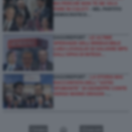
MA PERCHÉ NON TE NE VAI A
FARE IN CULO?!
- NEL PARTITO
DEMOCRATICO…
DAGOREPORT -
LE ULTIME
SPERANZE DELL’IRRIDUCIBILE
LUIGI LOVAGLIO DI SALVARE MPS
DALL’OPAS DI INTESA…
DAGOREPORT –
LA STORIA MAI
RACCONTATA DELL'''ASTIO
SPUMANTE'' DI GIUSEPPE CONTE
VERSO MARIO DRAGHI
-…
VIDEO
GALLERY