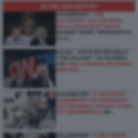
ULTIMI DAGOREPORT
DAGOREPORT –
CHE
SUCCEDERA' ALLA RIFORMA
DELLA LEGGE ELETTORALE
QUANDO VERRA' RIPRESENTATA
ALLA…
FLASH! – AVETE NOTIZIE DELLA
“CNN ITALIANA”? SI VOCIFERA
CHE
THEO KYRIAKOU ED ENRICO
MENTANA…
DAGOREPORT -
E’ ACCADUTO
RARAMENTE CHE FRANCESCO
GUCCINI ABBIA CANTATO LA SUA
VITA SENTIMENTALE
MA…
DAGOREPORT –
CARO CONTE...