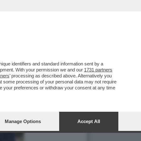
que identifiers and standard information sent by a
lopment. With your permission we and our
1731 partners
tners
’ processing as described above. Alternatively you
at some processing of your personal data may not require
nge your preferences or withdraw your consent at any time
Manage Options
Accept All