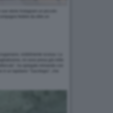
le sue storie Instagram un piccolo
 compagno fedele da oltre un
asciugamano, visibilmente scossa. La
agliatissimo, mi sono presa già mille
 biforcuto", ha spiegato mimando con
 è un lapidario "Sacrilegio", che