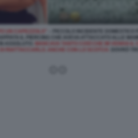
PPO UN CAPEZZOLO”
– PICCOLO INCIDENTE DOMESTICO 
RAPPATA IL PIERCING CHE AVEVA ATTACCATO ALLE MA
 IN ASSOLUTO.
MANCAVA TANTO COSÌ CHE MI VENIVA IL
 DI RIATTACCARLO. ANCHE CON LO SCOTCH.
DOVRÒ TR