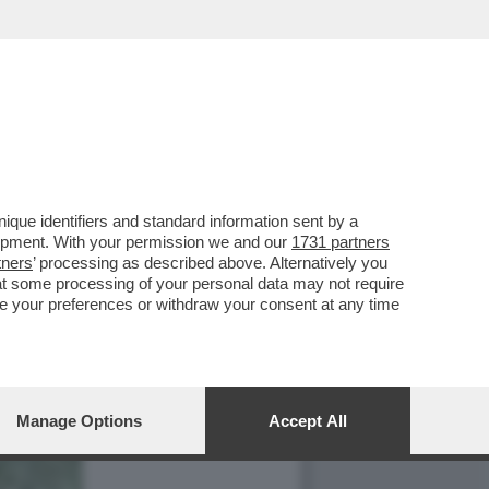
que identifiers and standard information sent by a
lopment. With your permission we and our
1731 partners
tners
’ processing as described above. Alternatively you
at some processing of your personal data may not require
nge your preferences or withdraw your consent at any time
Manage Options
Accept All