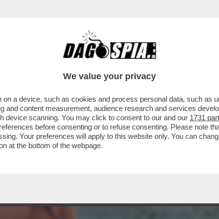
We value your privacy
 on a device, such as cookies and process personal data, such as uni
ising and content measurement, audience research and services deve
gh device scanning. You may click to consent to our and our
1731 par
ferences before consenting or to refuse consenting. Please note th
essing. Your preferences will apply to this website only. You can cha
on at the bottom of the webpage.