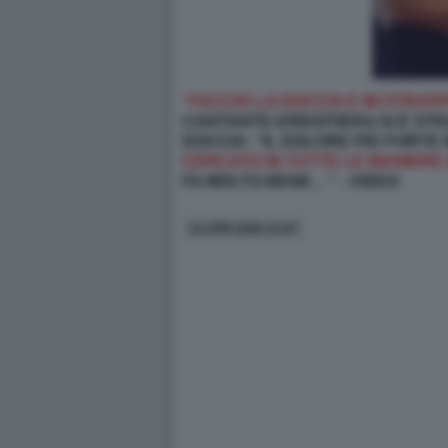
“FACCIO LA DOCCIA E MI STRA
CANTANTE-EREDITIERA SI È ST
DOCCIA: “IL DOLORE PIÙ FORTE
CERCATO IN TUTTE LE MANIERE
FA MOLTO BENE…” - VIDEO
14 APR 2026 13:47