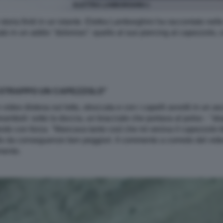
ELETTRA LAMBORGHINI 1
toria finiti in un istante. Elettra Lamborghini ha raccontato nel
ato in un addio "doloroso": quello al suo piercing al capezzolo,
I STRAPPO UN CAPEZZOLO"
 video distesa sul letto, struccata e con i capelli avvolti in un 
reamboli: sotto la doccia, un bracciale che portava al polso - "sb
irando con forza. "Mancava tanto così che mi veniva il capezzolo
fio da conseguenze ben peggiori. Il commento a corredo del video
mento.