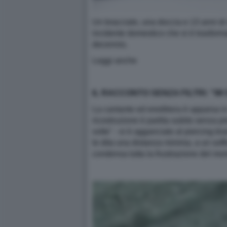
Un bracciale, una doccia e 13 anni di s
incidente domestico che si è trasform
decennio.
Leggi anche
IL RACCONTO SENZA FILTRI: "M
La cantante ed ereditiera è apparsa in
ricostruzione è partita subito senza p
volte" - si è agganciato al piercing t
le dita una distanza minima, a un sof
condensa tutta la frustrazione del mo