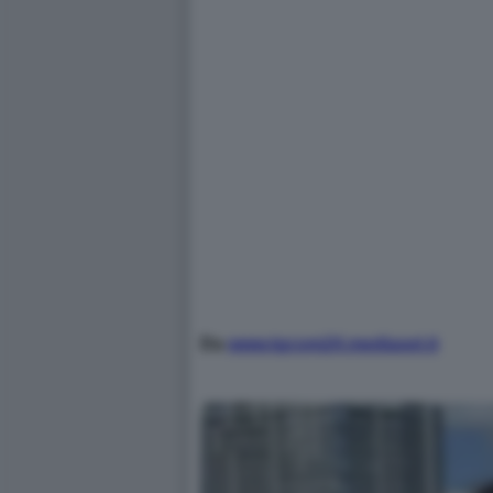
Da
www.tgcom24.mediaset.it