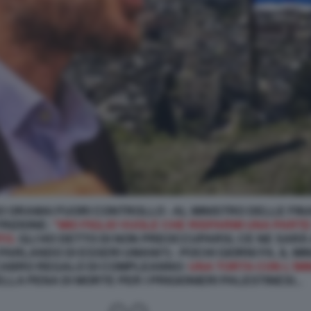
NO ORAMAI FUORI CONTROLLO - AL MINISTRO DELLE FI
RIZIONE:
"MIO FIGLIO VUOLE CHE RISPARMI UNA PARTE
TO.
GLI HO DETTO DI NON PREOCCUPARSI, CE NE SARÀ
RLANDO DI ESSERI UMANI?) - POCHI GIORNI FA, IL MI
CABRO REGALO DI COMPLEANNO:
UNA TORTA CON L'IM
A PENA DI MORTE PER I PRIGIONIERI PALESTINESI...