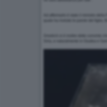
Ad affermarlo è stato il ministro dell
quale ha rivelato le parole del figlio, 
Smotrich si è inoltre detto convinto c
Siria, e naturalmente in Giudea e Sam