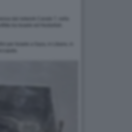
smessa dal network Canale 7, nella
nflitto tra Israele ed Hezbollah.
ni per Israele a Gaza, in Libano, in
occupata.