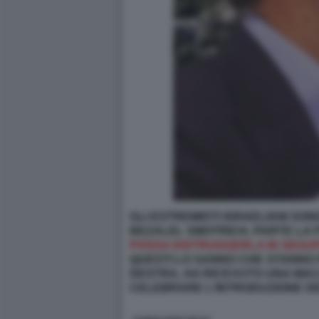
GLI ESTREMISTI ISRAELIANI SO
BEZALEL SMOTRICH, PARTE LA F
POSSA DISTRUGGERLA IN SEGUI
QUESTI LO SANNO CHE STANNO PA
DESTRA, HA RICEVUTO UNA MA
CELEBRARE L’INTRODUZIONE DELL