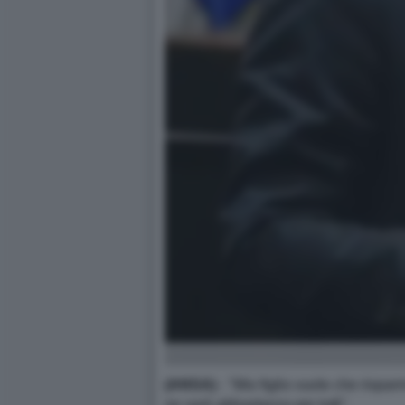
(ANSA)
- "Mio figlio vuole che rispar
ne sarà abbastanza per tutti".