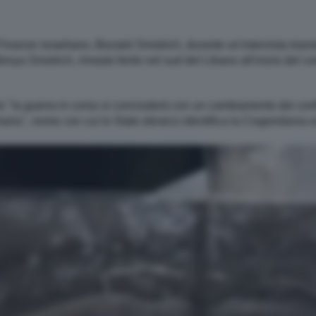
a Finanze israeliano, Bezalel Smotrich, durante un'intervista tra
Benya Smotrich, rimasto ferito nel sud del Libano all'inizio del co
he "la guerra in corso si concluderà con un cambiamento dei confi
aria", nome con cui lo Stato ebraico identifica la Cisgiordania 