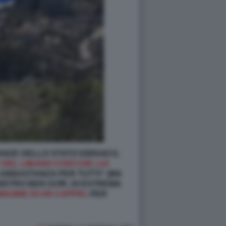
NANZE DELLO STATO EBRAICO,
 DEL LIBANO COSÌ CHE LUI
 ABBASTANZA PER TUTTI" (MA
NISTRO BEN GVIR, DI ESTREMA
MAGINE DI UN CAPPIO,
PER