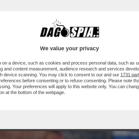
We value your privacy
 on a device, such as cookies and process personal data, such as uni
ising and content measurement, audience research and services deve
gh device scanning. You may click to consent to our and our
1731 par
ferences before consenting or to refuse consenting. Please note th
essing. Your preferences will apply to this website only. You can cha
on at the bottom of the webpage.