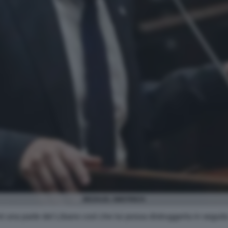
BEZALEL SMOTRICH
mi una parte del Libano così che lui possa distruggerla in seguito