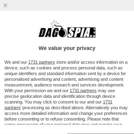
We value your privacy
We and our
1731 partners
store and/or access information on a
device, such as cookies and process personal data, such as
unique identifiers and standard information sent by a device for
personalised advertising and content, advertising and content
measurement, audience research and services development.
With your permission we and our
1731 partners
may use
precise geolocation data and identification through device
scanning. You may click to consent to our and our
1731
partners
’ processing as described above. Alternatively you may
access more detailed information and change your preferences
before consenting or to refuse consenting. Please note that
C’È UNA COSA IN CUI È BRAVISSIMO TRUMP:
some processing of your personal data may not require your
SPERPERARE SOLDI PER ALIMENTARE LE SUE MIRE
consent, but you have a right to object to such processing. Your
DA AUTOCRATE
– IL TYCOON HA CONFERMATO