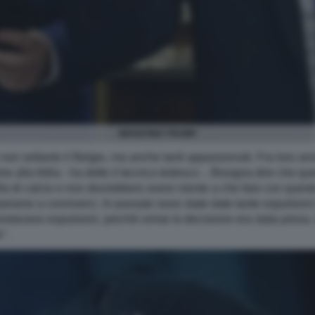
INFANTINO TRUMP
 non soltanto il Belgio, ma anche tanti appassionati. Fra loro 
mo alla follia - ha detto il tecnico tedesco -. Bisogna dire che ques
 di calcio e non dovrebbero avere niente a che fare con questo 
ariamo a conviverci. In passato sono state date tante espulsioni r
estavano espulsioni, perché ormai la decisione era stata presa
".