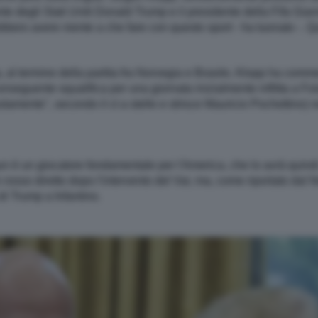
te degli Stati Uniti Donald Trump e il presidente della Fifa Gia
bero avere niente a che fare con questo sport - ha tuonato -. Ques
, al termine della partita fra Norvegia e Brasile, Klopp ha comm
a conseguente squalifica per una giornata inizialmente inflitta a 
stamente", secondo il ct a stelle e strisce Mauricio Pochettino) n
gun è un giocatore fondamentale per l'America, che lo avrà quindi 
 rosso diretto dopo l'intervento del Var, ma, come riportato dal
di Trump a Infantino.