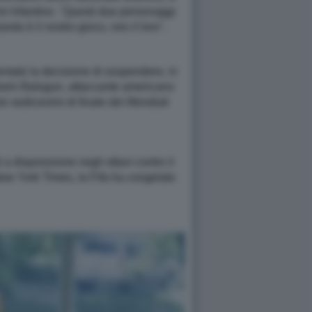
nni Infantino. "Questi due personaggi
to è il nostro gioco, non il loro".
entato la decisione di sospendere, in
Folarin Balogun, attaccante americano
ei sedicesimi di finale dei Mondiali
a disposizione negli ottavi contro il
 New York Times, la Fifa ha congelato