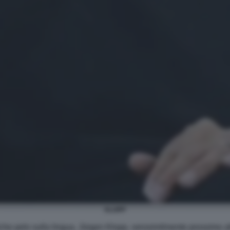
KLOPP
e pelo sulla lingua. Jürgen Klopp, verosimilmente prossimo all