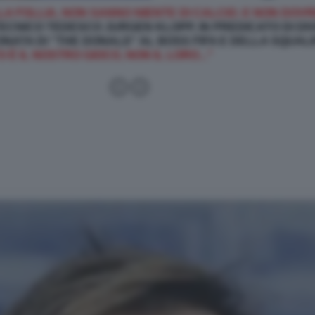
LA FOLLIA, NON SANNO NIENTE DI CALCIO. E NON DO
 TECNICO TEDESCO JURGEN KLOPP, IN PREDICATO DI D
NATA DI “THE DONALD” AL BOSS FIFA E DELLA SQUAL
 È IL NOSTRO GIOCO, NON IL LORO..."