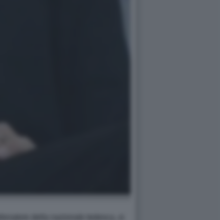
enatore della nazionale tedesca, si