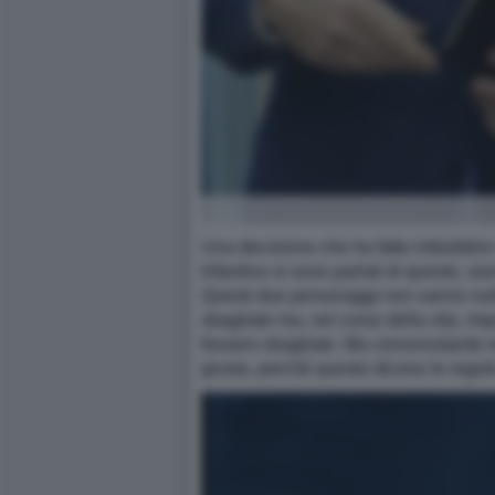
Una decisione che ha fatto imbufalire
Infantino si sono parlati di questo, sia
Questi due personaggi non sanno nulla
sbagliate ma, nel corso della vita, imp
fossero sbagliate. Ma ciononostante r
giusta, perché questo dicono le regole