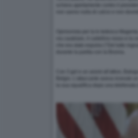
schiera apertamente contro il presiden
non sanno nulla di calcio e non dovreb
Opinionista per la tv tedesca Magenta
via cautelare, il cartellino rosso e l
che era stato espulso ("Del tutto ingiu
durante la partita con la Bosnia.
Con 3 gol e un assist all'attivo, Balo
Belgio. L'attaccante aveva ricevuto un
la sua squalifica dopo una telefonata 