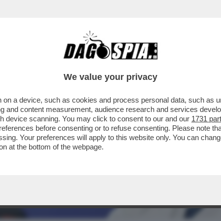
We value your privacy
 on a device, such as cookies and process personal data, such as uni
ising and content measurement, audience research and services deve
gh device scanning. You may click to consent to our and our
1731 par
ferences before consenting or to refuse consenting. Please note th
essing. Your preferences will apply to this website only. You can cha
on at the bottom of the webpage.