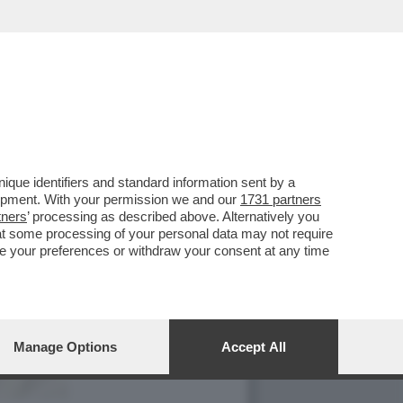
que identifiers and standard information sent by a
lopment. With your permission we and our
1731 partners
tners
’ processing as described above. Alternatively you
at some processing of your personal data may not require
nge your preferences or withdraw your consent at any time
Manage Options
Accept All