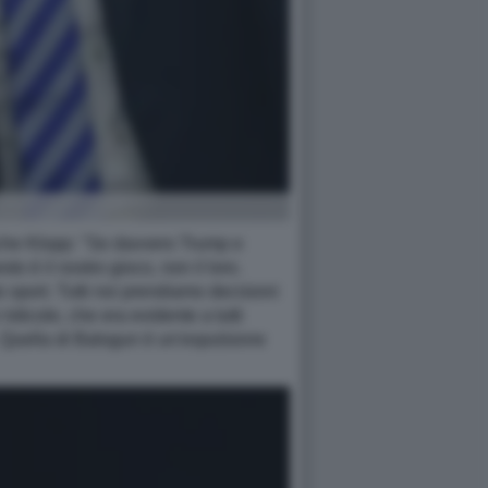
anche Klopp: "Se davvero Trump e
to è il nostro gioco, non il loro.
sport. Tutti noi prendiamo decisioni
idicole, che era evidente a tutti
. Quella di Balogun è un'espulsione