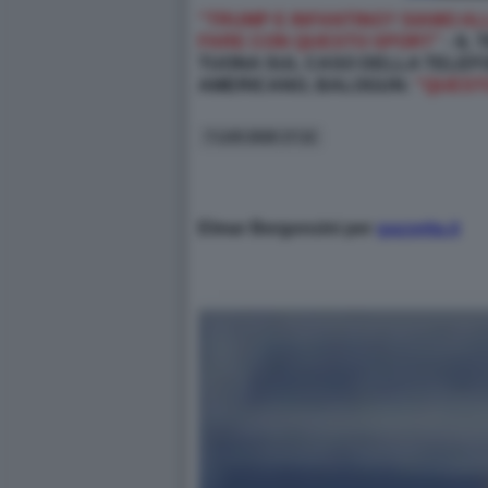
"TRUMP E INFANTINO? SIAMO AL
FARE CON QUESTO SPORT”
- IL
TUONA SUL CASO DELLA TELEFO
AMERICANO, BALOGUN:
"QUESTO
7 LUG 2026 17:12
Elmar Bergonzini per
gazzetta.it