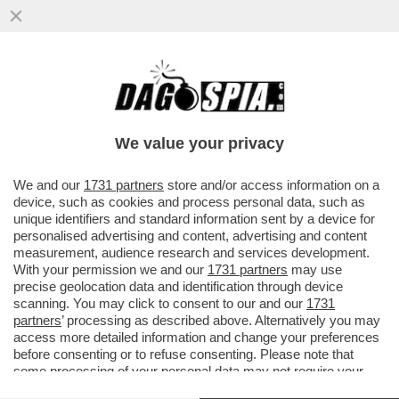
We value your privacy
We and our
1731 partners
store and/or access information on a
device, such as cookies and process personal data, such as
unique identifiers and standard information sent by a device for
personalised advertising and content, advertising and content
measurement, audience research and services development.
With your permission we and our
1731 partners
may use
precise geolocation data and identification through device
scanning. You may click to consent to our and our
1731
IL CACICCO AVVELENATO
– VINCENZO DE LUCA
partners
’ processing as described above. Alternatively you may
AZZANNA ROBERTO FICO, CANDIDATO IN CAMPANIA
access more detailed information and change your preferences
PER IL CAMPO LARGO, CHE HA PARLATO DI “LISTE
before consenting or to refuse consenting. Please note that
some processing of your personal data may not require your
PULITE” PER LE REGIONALI CAMPANE: “CHI VI STA
consent, but you have a right to object to such processing. Your
PARLANDO È IL PRIMO DEGLI IMPRESENTABILI.
HO