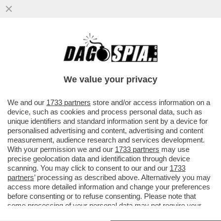
We value your privacy
We and our
1733 partners
store and/or access information on a
device, such as cookies and process personal data, such as
unique identifiers and standard information sent by a device for
personalised advertising and content, advertising and content
measurement, audience research and services development.
With your permission we and our
1733 partners
may use
precise geolocation data and identification through device
scanning. You may click to consent to our and our
1733
partners
’ processing as described above. Alternatively you may
access more detailed information and change your preferences
DAGOREPORT -
È FINALMENTE LA VOLTA BUONA
before consenting or to refuse consenting. Please note that
PER LA PACE TRA RUSSIA E UCRAINA?
– L’INVIATO
some processing of your personal data may not require your
SPECIALE DI TRUMP A MOSCA, STEVE WITKOFF,
consent, but you have a right to object to such processing. Your
DOPO TRE ORE DI FACCIA A FACCIA, HA CONVINTO