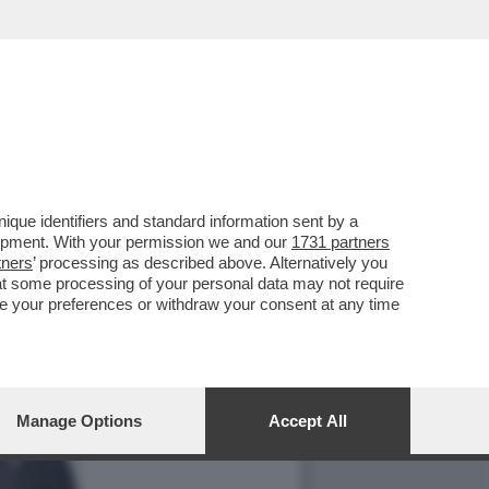
que identifiers and standard information sent by a
lopment. With your permission we and our
1731 partners
tners
’ processing as described above. Alternatively you
at some processing of your personal data may not require
nge your preferences or withdraw your consent at any time
Manage Options
Accept All