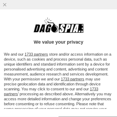
We value your privacy
We and our
1733 partners
store and/or access information on a
device, such as cookies and process personal data, such as
unique identifiers and standard information sent by a device for
personalised advertising and content, advertising and content
measurement, audience research and services development.
With your permission we and our
1733 partners
may use
precise geolocation data and identification through device
scanning. You may click to consent to our and our
1733
LA FANTAPOLITICA DI
FRANCESCA BARRA
,
partners
’ processing as described above. Alternatively you may
CANDIDATA PD: “PROMETTO DI ACCELERARE LA
access more detailed information and change your preferences
LINEA FERROVIARIA PER MATERA, IL CUI TERMINE
before consenting or to refuse consenting. Please note that
some processing of your personal data may not require your
DEI LAVORI È PREVISTO PER IL 2022, PORTANDOLO
consent, but you have a right to object to such processing. Your
AL 2019 - I MIEI GENITORI SONO DI DESTRA PERO’ MI