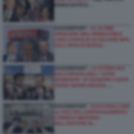
DEMOCRATICO…
DAGOREPORT -
LE ULTIME
SPERANZE DELL’IRRIDUCIBILE
LUIGI LOVAGLIO DI SALVARE MPS
DALL’OPAS DI INTESA…
DAGOREPORT –
LA STORIA MAI
RACCONTATA DELL'''ASTIO
SPUMANTE'' DI GIUSEPPE CONTE
VERSO MARIO DRAGHI
-…
DAGOREPORT -
SI ACCAVALLANO
LE VOCI SUL CORTEGGIAMENTO
A ENRICO MENTANA
DELL’EDITORE DI…