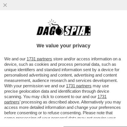
We value your privacy
We and our
1731 partners
store and/or access information on a
device, such as cookies and process personal data, such as
unique identifiers and standard information sent by a device for
personalised advertising and content, advertising and content
measurement, audience research and services development.
With your permission we and our
1731 partners
may use
precise geolocation data and identification through device
scanning. You may click to consent to our and our
1731
partners
’ processing as described above. Alternatively you may
FLASH! –
QUESTA VOLTA, LA NATO FA SUL SERIO. SE
access more detailed information and change your preferences
L’ITALIA NON SI ADEGUA ALLE NUOVE REGOLE A
before consenting or to refuse consenting. Please note that
PARTIRE DAL 2026
(5% DELLA SPESA IN DIFESA,
some processing of your personal data may not require your
SUDDIVISI IN UN 3,5 PER ARMI E TRUPPE E 1,5 PER
consent, but you have a right to object to such processing. Your