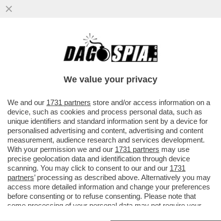
We value your privacy
We and our
1731 partners
store and/or access information on a
device, such as cookies and process personal data, such as
unique identifiers and standard information sent by a device for
personalised advertising and content, advertising and content
measurement, audience research and services development.
With your permission we and our
1731 partners
may use
precise geolocation data and identification through device
scanning. You may click to consent to our and our
1731
partners
’ processing as described above. Alternatively you may
access more detailed information and change your preferences
before consenting or to refuse consenting. Please note that
some processing of your personal data may not require your
DAGOREPORT -
ELLY SARÀ ANCHE LA "SEGRETARIA
consent, but you have a right to object to such processing. Your
DI TUTTI", COME HA DETTO A MONTEPULCIANO, MA