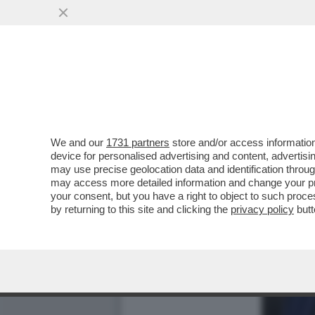
We and our
1731 partners
store and/or access information
device for personalised advertising and content, advert
may use precise geolocation data and identification throu
may access more detailed information and change your pre
your consent, but you have a right to object to such proc
by returning to this site and clicking the
privacy policy
butt