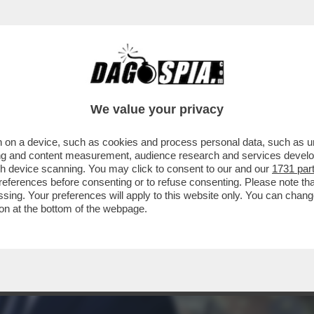
We value your privacy
 on a device, such as cookies and process personal data, such as uni
ising and content measurement, audience research and services deve
gh device scanning. You may click to consent to our and our
1731 par
ferences before consenting or to refuse consenting. Please note th
essing. Your preferences will apply to this website only. You can cha
on at the bottom of the webpage.