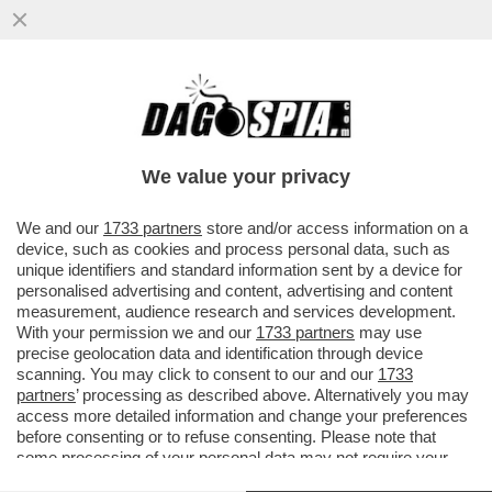
We value your privacy
We and our
1733 partners
store and/or access information on a
device, such as cookies and process personal data, such as
unique identifiers and standard information sent by a device for
personalised advertising and content, advertising and content
measurement, audience research and services development.
With your permission we and our
1733 partners
may use
precise geolocation data and identification through device
scanning. You may click to consent to our and our
1733
partners
’ processing as described above. Alternatively you may
access more detailed information and change your preferences
ALLORA GIORGIA MELONI VUOLE FAR DAVVERO
before consenting or to refuse consenting. Please note that
INCAZZARE TRUMP! –
LA DUCETTA È ARRIVATA IN
some processing of your personal data may not require your
RITARDO ALLA CENA DEI LEADER DELLA NATO AD
consent, but you have a right to object to such processing. Your
ANKARA:
IL PRESIDENTE TURCO ERDOGAN HA