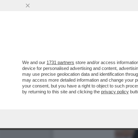
We and our
1731 partners
store and/or access information
device for personalised advertising and content, advert
may use precise geolocation data and identification throu
may access more detailed information and change your pre
your consent, but you have a right to object to such proc
by returning to this site and clicking the
privacy policy
butt