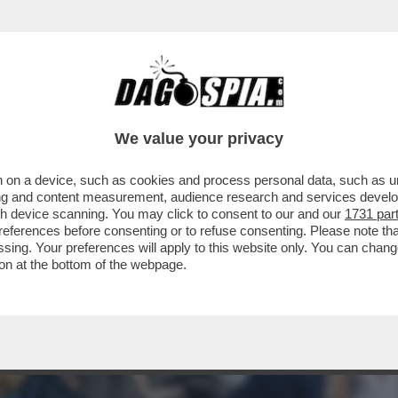
We value your privacy
 on a device, such as cookies and process personal data, such as uni
ising and content measurement, audience research and services deve
gh device scanning. You may click to consent to our and our
1731 par
ferences before consenting or to refuse consenting. Please note th
essing. Your preferences will apply to this website only. You can cha
on at the bottom of the webpage.