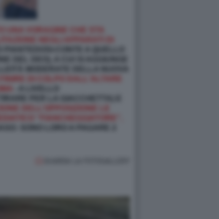
RTO UNA VORAGINE CHE STA
LITAZIONE NEGLI APPARATI DI
SO PIANTEDOSI-CONTE A QUELLO
NE DEL DEO), A CUI SI AGGIUNGE
VELLEITÀ MODERATE DELLA NUOVA
FINIRE DI COLPO DALL'ALTARE
IMA
- A LIVELLO
 TIRARE PER LA GIACCHETTA) E
ZIONE DELL’OPPOSIZIONE LE
EDIATICO “FIANCHEGGIATORE”,
 NASO: SONO LORO A PAGARE 2
GUARDA LA FOTOGALLERY