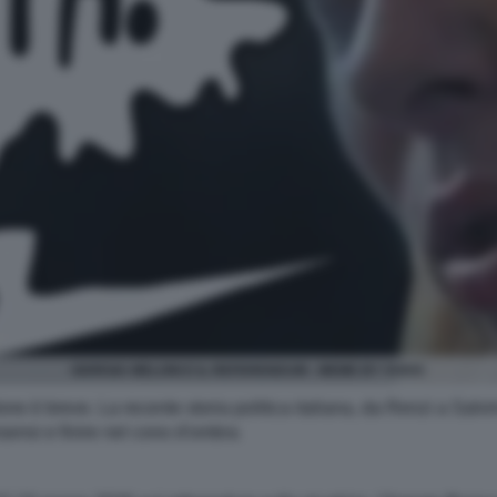
GIORGIA MELONI E IL REFERENDUM - MEME BY VUKIC
zolone è breve. La recente storia politica italiana, da Renzi a Sal
sensi e finire nel cono d'ombra
.