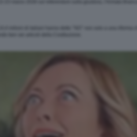
l 22-23 marzo 2026 sul referendum sulla giustizia, l'Armata Bran
: 14,4 milioni di italiani hanno detto "NO" non solo a una riforma
do ben sei articoli della Costituzione.