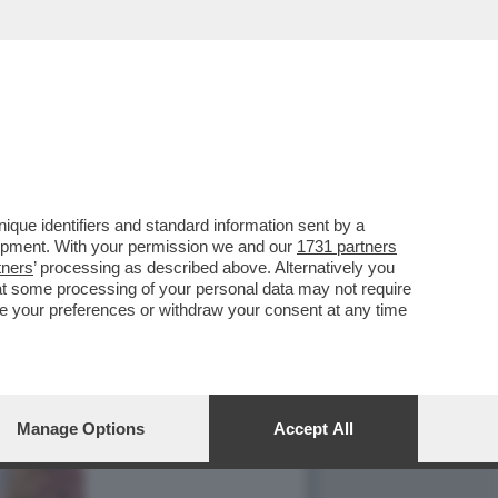
que identifiers and standard information sent by a
lopment. With your permission we and our
1731 partners
tners
’ processing as described above. Alternatively you
at some processing of your personal data may not require
nge your preferences or withdraw your consent at any time
Manage Options
Accept All