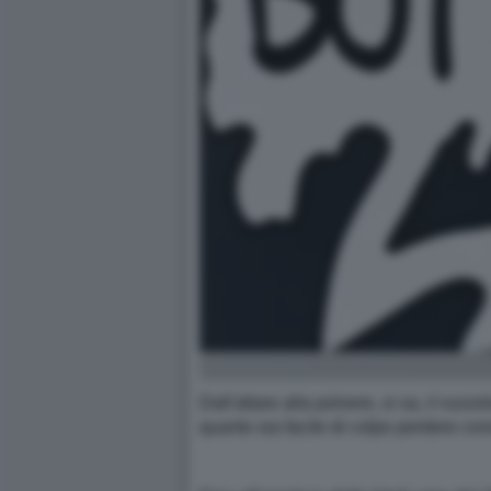
Dall'altare alla polvere, si sa, il ruz
quanto sia facile di colpo perdere con