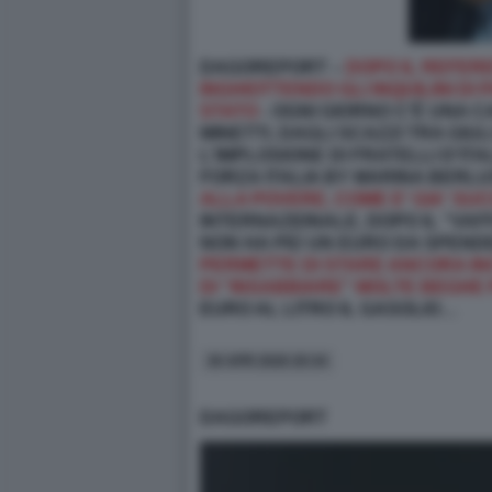
DAGOREPORT –
DOPO IL REFERE
INGHIOTTENDO GLI INQUILINI DI 
STATO
- OGNI GIORNO C’È UNA 
MINETTI, DAGLI SCAZZI TRA GIU
L'IMPLOSIONE DI FRATELLI D'I
FORZA ITALIA BY MARINA BERL
ALLA POVERE, COME E' GIA' SUCC
INTERNAZIONALE, DOPO IL “VAFF
NON HA PIÙ UN EURO DA SPEND
PERMETTE DI STARE ANCORA INC
DI “INSABBIARE” MOLTE BEGHE 
EURO AL LITRO IL GASOLIO…
30 APR 2026 20:34
DAGOREPORT