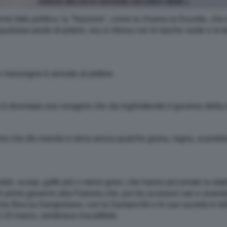
GIORGIA MELONI IN VERSIONE GIOCONDA MEME 1
rme fatto politico: la "Nazione", come la chiama la Ducetta, che 
qualsiasi posto di potere, ora si ritrova con le tasche vuote e la
e menzogne è arrivato al pettine.
 è diventata una voragine che sta inghiottendo il governo della 
no che dio manda in terra senza qualche grana, rogna, scandalo
dali, scoop, gaffe più o meno gravi, che hanno picconato la stabil
el primo governo alla Fiamma che, pur tra scossoni vari e avariati
 Boccia-Sangiuliano, con la Santanchè e le sue società in bilic
 23 marzo, sembrava inscalfibile.