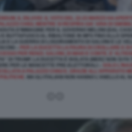
NDUM, IL DILUVIO: IL VOTO DEL 22-23 MARZO HA APE
PALAZZO CHIGI, MENTRE SI RESPIRA GIA' ARIA DI SMOBI
CADUTA D'IMMAGINE PER IL GOVERNO MELONI (DAL CA
LI E BUTTAFUOCO AL RIBALTONE IN MPS FINO ALLO SPIO
TALIA E LA GUERRA DI LOGORAMENTO DI SALVINI E LE 
USCONI –
PER LA DUCETTA LA PAURA DI CROLLARE E DI 
ESSO PER RENZI, SALVINI, DI MAIO E CONTE, E' ALTISS
A” DI TRUMP, LA DUCETTA È ISOLATA (MERZ NON SI FA
ERE PER LE MANCETTE PRE-ELETTORALI –
SOLO L’INA
OLLATA A PALAZZO CHIGI E, GRAZIE ALL’APPARATO M
POLITICHE
. MA GLI ITALIANI NON HANNO L’ANELLO AL