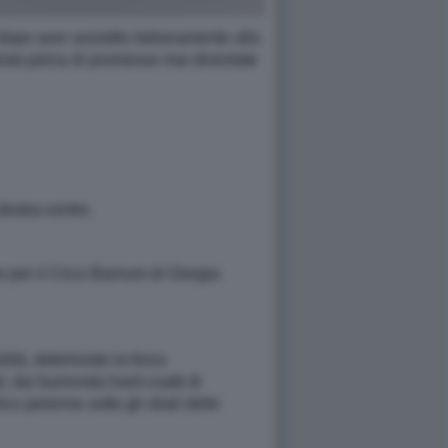
dopo aver assistito italianamente alla
 testa piena di promesse mai diventate
destra-centro.
 per il Circo Barnum di Giorgia
ità, deteriorato la forza
, dai fuorionda hard-coatti di
o perenne sotto gli strali delle