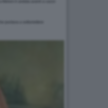
ca-Meloni è andata avanti a cazzo
 che puntava a sottomettere