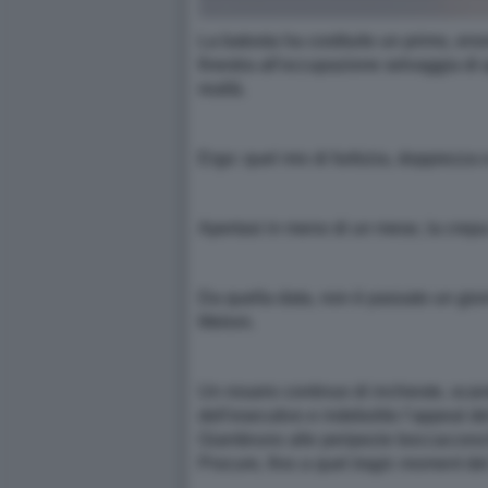
La batosta ha costituito un primo, eno
finestra all'occupazione selvaggia di 
realtà.
Ergo: quel mix di furbizia, doppiezza 
Apertasi in meno di un mese, la crepa
Da quella data, non è passato un gior
Meloni.
Un rosario continuo di inchieste, scan
dell'esecutivo e indebolito l’appeal d
Giambruno alle peripezie boccaccesche
Procure, fino a quel
tragic moment
del