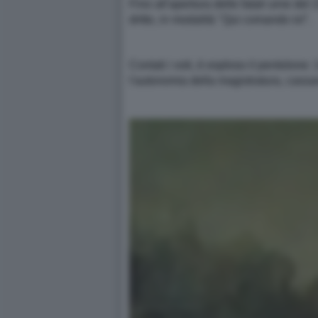
Fino all'apertura delle fatali urne de
dritto, in modalità "Qui comando io!".
Contati i voti, è esploso il pentolone
l'autonomia della magistratura, cassan