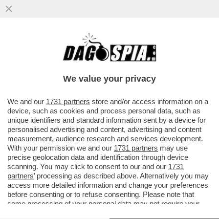
We value your privacy
We and our
1731 partners
store and/or access information on a
device, such as cookies and process personal data, such as
unique identifiers and standard information sent by a device for
personalised advertising and content, advertising and content
measurement, audience research and services development.
With your permission we and our
1731 partners
may use
precise geolocation data and identification through device
scanning. You may click to consent to our and our
1731
“DALLA TANGENTOPOLI DI CRAXI ALLA CROCIATA DI
partners
’ processing as described above. Alternatively you may
BERLUSCONI, I VELENI DELLA GUERRA DEI
access more detailed information and change your preferences
before consenting or to refuse consenting. Please note that
TRENT’ANNI TRA POLITICA E MAGISTRATI”
–
some processing of your personal data may not require your
CECCARELLI: “CROSETTO DOVREBBE SAPERE CHE
consent, but you have a right to object to such processing. Your
IL CONFLITTO FRA POLITICI E PM È QUESTIONE UN