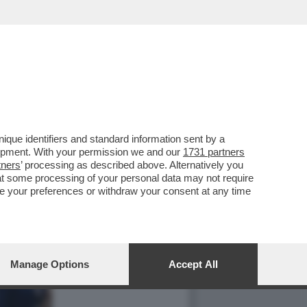
que identifiers and standard information sent by a
lopment. With your permission we and our
1731 partners
tners
’ processing as described above. Alternatively you
at some processing of your personal data may not require
nge your preferences or withdraw your consent at any time
Manage Options
Accept All