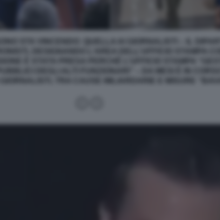
ONO STA VINCENDO: QUELLA AI GIORNALISTI – IL DIPA
RONISTI, DESIGNANDO L’AREA DELL’UFFICIO STAMPA CO
ISIONE È STATA PRESA PERCHÉ L’UFFICIO STAMPA “GE
UBBLICI DEGLI ALTI FUNZIONARI” – DA MESI È IN COR
 GIORNALISTI, TRA CAUSE MILIARDARIE E MISURE “BAV