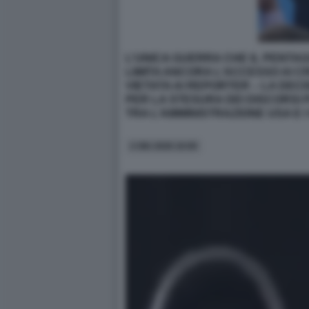
L’UNICA GUERRA CHE IL PENTAG
LIMITA ANCORA L’ACCESSO AI C
VIETATA AI REPORTER – LA DEC
PER LA STESURA DEI DISCORSI P
TRA L’AMMINISTRAZIONE USA E I
2 GIU 2026 10:00