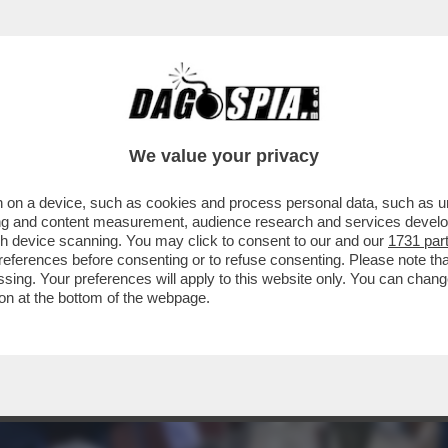
We value your privacy
 on a device, such as cookies and process personal data, such as uni
ising and content measurement, audience research and services deve
gh device scanning. You may click to consent to our and our
1731 par
ferences before consenting or to refuse consenting. Please note th
essing. Your preferences will apply to this website only. You can cha
on at the bottom of the webpage.