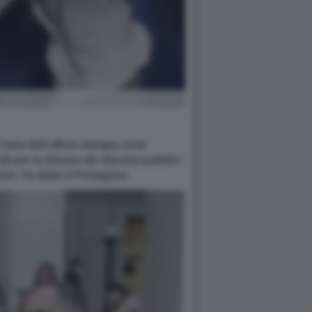
'area dell'ufficio stampa come
ti per la stesura dei discorsi pubblici
azio, ha detto il Pentagono.