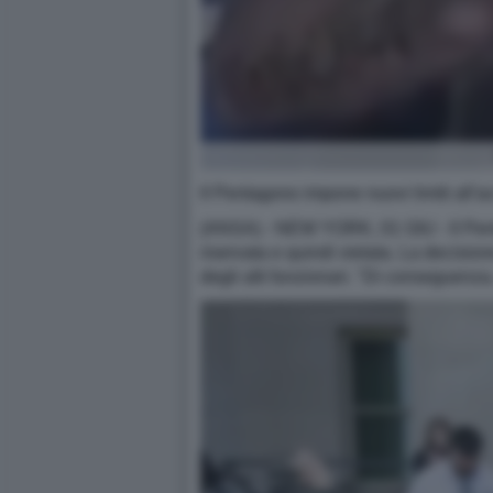
Il Pentagono impone nuovi limiti all'ac
(ANSA) - NEW YORK, 01 GIU - Il Pentag
riservata e quindi vietata. La decision
degli alti funzionari. "Di conseguenza,