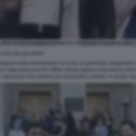
PETE HEGSETH SI UBRIACA IN DIRETTA CAPODANNO DI FOX NEWS 2023 6
cesso dei giornalisti
ono limita ulteriormente l'accesso ai giornalisti, designando l
e è stata presa perché l'ufficio stampa gestisce documenti riserva
 i giornalisti non saranno più autorizzati a entrare" in questo sp