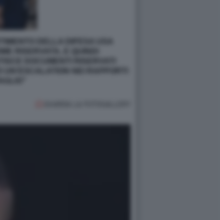
RTIMENTO DELLA DIFESA USA
ME RISERVATA, E QUINDI
STISCE DOCUMENTI RISERVATI
SO UN’ESCALATION NEI RAPPORTI
AGLIO”
GUARDA LA FOTOGALLERY