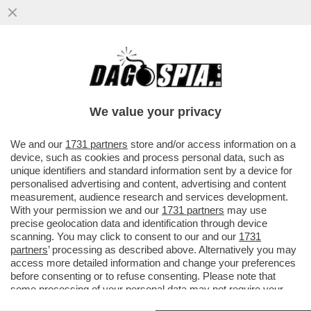
We value your privacy
We and our
1731 partners
store and/or access information on a
device, such as cookies and process personal data, such as
unique identifiers and standard information sent by a device for
personalised advertising and content, advertising and content
measurement, audience research and services development.
With your permission we and our
1731 partners
may use
precise geolocation data and identification through device
scanning. You may click to consent to our and our
1731
partners
’ processing as described above. Alternatively you may
access more detailed information and change your preferences
ANCHE NEL “MONDO AL CONTRARIO” DI VANNACCI
before consenting or to refuse consenting. Please note that
SENZA SOLDI NON SI VA DA NESSUNA PARTE
–
some processing of your personal data may not require your
FUTURO NAZIONALE HA RAGGIUNTO I 100 MILA
consent, but you have a right to object to such processing. Your