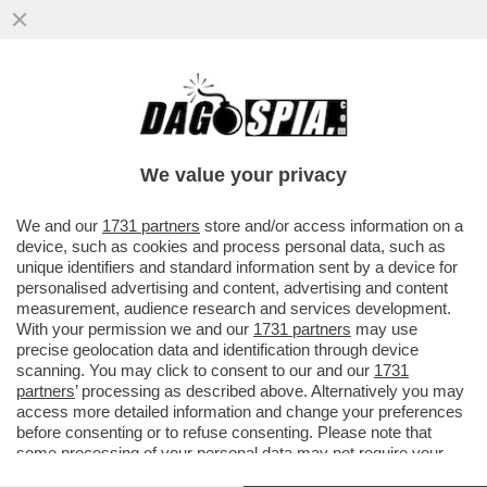
We value your privacy
We and our
1731 partners
store and/or access information on a
device, such as cookies and process personal data, such as
unique identifiers and standard information sent by a device for
personalised advertising and content, advertising and content
measurement, audience research and services development.
With your permission we and our
1731 partners
may use
precise geolocation data and identification through device
scanning. You may click to consent to our and our
1731
“PRESTO TEHERAN INIZIERÀ A CHIUDERE I POZZI DI
partners
’ processing as described above. Alternatively you may
PETROLIO” – LA PREVISIONE DEL SEGRETARIO AL
access more detailed information and change your preferences
TESORO USA SCOTT BESSENT
SECONDO CUI I
before consenting or to refuse consenting. Please note that
PREZZI DELLE BENZINA CALERANNO DOPO LA
some processing of your personal data may not require your
GUERRA A UN LIVELLO PIÙ BASSO DI QUELLO
consent, but you have a right to object to such processing. Your