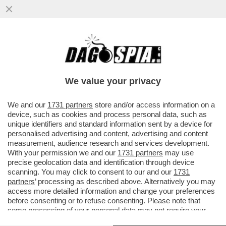
We value your privacy
We and our
1731 partners
store and/or access information on a
device, such as cookies and process personal data, such as
unique identifiers and standard information sent by a device for
personalised advertising and content, advertising and content
measurement, audience research and services development.
With your permission we and our
1731 partners
may use
precise geolocation data and identification through device
scanning. You may click to consent to our and our
1731
partners
’ processing as described above. Alternatively you may
access more detailed information and change your preferences
before consenting or to refuse consenting. Please note that
some processing of your personal data may not require your
QUALCUNO SPIEGHI A ELLY CHE LA DEVONO
consent, but you have a right to object to such processing. Your
VOTARE LE CASALINGHE DI VOGHERA, NON GLI