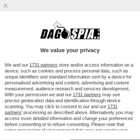
We value your privacy
We and our
1731 partners
store and/or access information on a
device, such as cookies and process personal data, such as
unique identifiers and standard information sent by a device for
personalised advertising and content, advertising and content
measurement, audience research and services development.
With your permission we and our
1731 partners
may use
precise geolocation data and identification through device
scanning. You may click to consent to our and our
1731
partners
’ processing as described above. Alternatively you may
access more detailed information and change your preferences
before consenting or to refuse consenting. Please note that
LA RIFORMA DELLE LEGGE ELETTORALE È UNA
some processing of your personal data may not require your
CORSA A OSTACOLI PER LA DUCETTA
– PER FAR
consent, but you have a right to object to such processing. Your
DIGERIRE AI SUOI ALLEATI E AL PD LO STABILICUM,