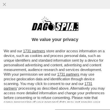
We value your privacy
We and our
1731 partners
store and/or access information on a
device, such as cookies and process personal data, such as
unique identifiers and standard information sent by a device for
personalised advertising and content, advertising and content
measurement, audience research and services development.
With your permission we and our
1731 partners
may use
precise geolocation data and identification through device
scanning. You may click to consent to our and our
1731
partners
’ processing as described above. Alternatively you may
VADE RETRO, DONALD!
– IL SEGRETARIO DI STATO
access more detailed information and change your preferences
VATICANO, PIETRO PAROLIN, REPLICA ALL’ULTIMO
before consenting or to refuse consenting. Please note that
ATTACCO DI TRUMP A LEONE XIV:
“IL PAPA VA AVANTI
some processing of your personal data may not require your
PER LA SUA STRADA, NEL SENSO DI PREDICARE IL
consent, but you have a right to object to such processing. Your