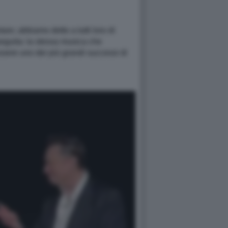
are; abbiamo detto a tutti loro di
seguita: la stessa musica che
ssere uno dei più grandi successi di