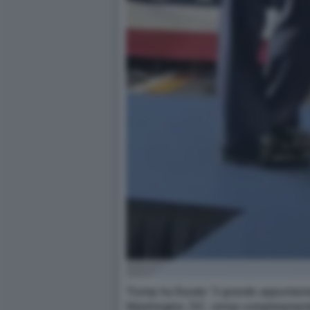
Trump ha fissato "il grande appuntamen
Washington, DC, ormai completamente 