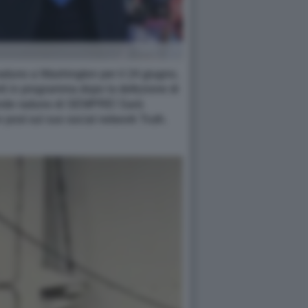
duno a Washington per il 24 giugno,
erti in programma dopo la defezione di
ù grande raduno di SEMPRE! Sarà
n post sul suo social network Truth.