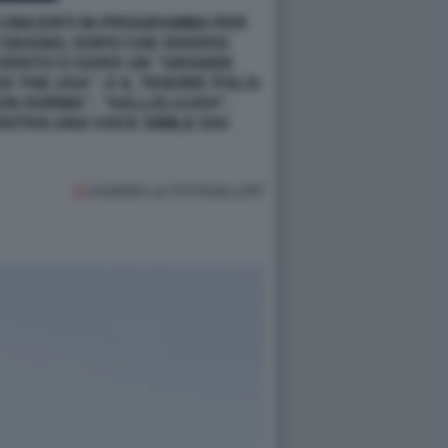
 CONCERTI IN PROGRAMMA PER
4 GIUGNO, DOPO CHE DIVERSI
EVENTO CI SARÀ UN “GRANDE
 THE USA”, E IL TENORE ITALO-
SUN DORMA”, “HALLELUJAH”,
NTIVA UNA VOCE SIMILE DAI
GUARDA LA FOTOGALLERY