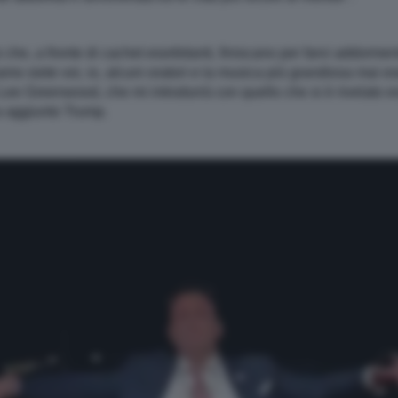
 che, a fronte di cachet esorbitanti, finiscano per farvi addorment
amo siete voi, io, alcuni oratori e la musica più grandiosa mai e
 Lee Greenwood, che mi introdurrà con quello che si è rivelato e
ha aggiunto Trump.