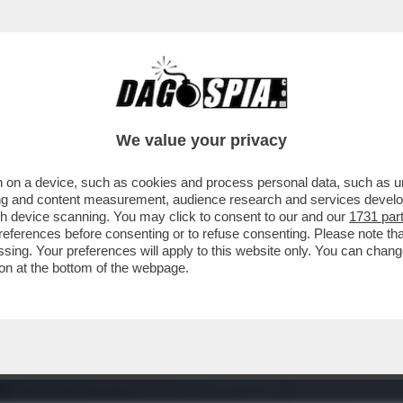
We value your privacy
 on a device, such as cookies and process personal data, such as uni
ising and content measurement, audience research and services deve
gh device scanning. You may click to consent to our and our
1731 par
ferences before consenting or to refuse consenting. Please note th
essing. Your preferences will apply to this website only. You can cha
on at the bottom of the webpage.