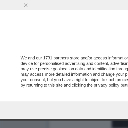
We and our
1731 partners
store and/or access information
device for personalised advertising and content, advert
may use precise geolocation data and identification throu
may access more detailed information and change your pre
your consent, but you have a right to object to such proc
by returning to this site and clicking the
privacy policy
butt