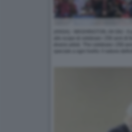
(ANSA) - WASHINGTON, 04 GIU - Il p
allo scopo di celebrare i 250 anni di 
diversi artisti. "Per celebrare i 250 
speciale a ogni livello: il raduno defi