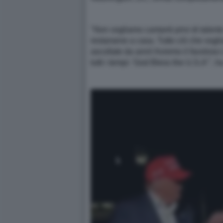
"Non vogliamo cantanti privi di talento
restarsene a casa. Tutto ciò che vogli
ascoltate da anni! Avremo il favoloso
tutti i tempi: 'God Bless the U.S.A'", 