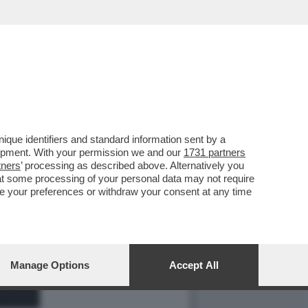
que identifiers and standard information sent by a
lopment. With your permission we and our
1731 partners
tners
’ processing as described above. Alternatively you
at some processing of your personal data may not require
nge your preferences or withdraw your consent at any time
Manage Options
Accept All