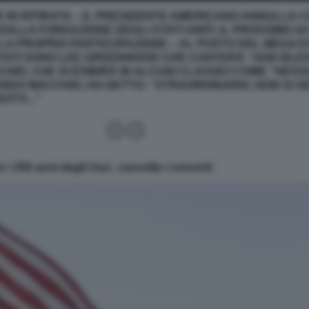
 IN RITIRATA – IL PRESIDENTE AMERICANO ANNULLA I
DALLA FONDAZIONE DEGLI STATI UNITI, IL PROSSIMO 2
LA PROPRIA PARTECIPAZIONE – AL POSTO DEL MEGA 
NVITATI SONO LEE GREENWOOD CHE CANTERÀ “GOD BLESS
IO, CHE SI ESIBIRÀ IN ALCUNI CLASSICI COME “NES
NDO MACCHIO, HA DETTO: “STRAORDINARIO, NON SI SE
TTI...”
i 250 anni degli Usa', cancella i concerti