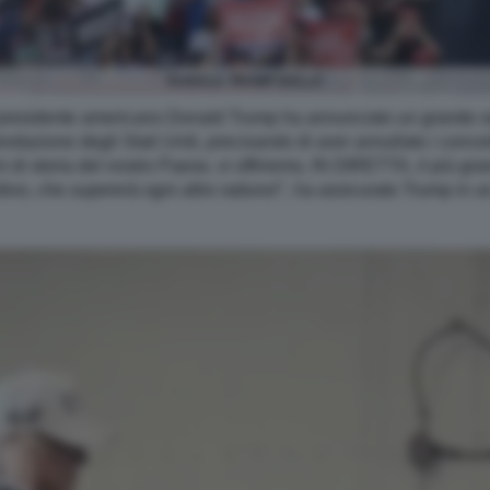
DONALD TRUMP BALLA
residente americano Donald Trump ha annunciato un grande ra
fondazione degli Stati Uniti, precisando di aver annullato i conc
anni di storia del nostro Paese, vi offriremo, IN DIRETTA, il pi
nitivo, che supererà ogni altro raduno!", ha assicurato Trump in u