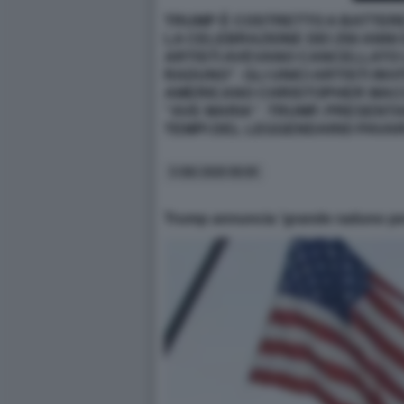
TRUMP È COSTRETTO A BATTERE
LA CELEBRAZIONE DEI 250 ANNI 
ARTISTI AVEVANO CANCELLATO 
RADUNO”. GLI UNICI ARTISTI I
AMERICANO CHRISTOPHER MACCH
“AVE MARIA”. TRUMP, PRESENTA
TEMPI DEL LEGGENDARIO PAVARO
5 GIU 2026 08:00
Trump annuncia 'grande raduno per 