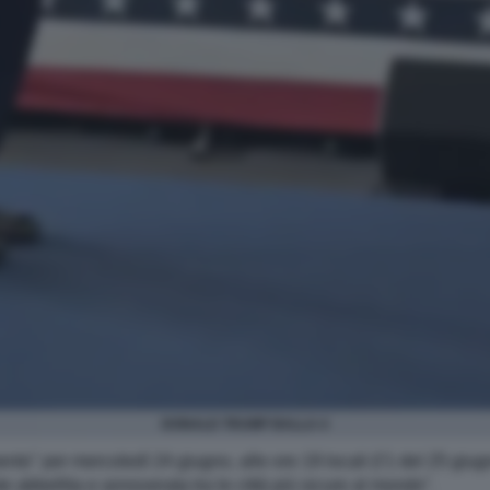
DONALD TRUMP BALLA 4
to" per mercoledì 24 giugno, alle ore 19 locali (l'1 del 25 giugno
abbellita e annoverata tra le città più sicure al mondo".