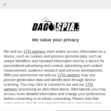
We value your privacy
We and our
1731 partners
store and/or access information on a
device, such as cookies and process personal data, such as
unique identifiers and standard information sent by a device for
AL CUORE DEL PROBLEMA
– UN TEAM DI
personalised advertising and content, advertising and content
RICERCATORI HA CREATO UN MODELLO
measurement, audience research and services development.
COMPUTERIZZATO IN GRADO DI PREVEDERE ICTUS
With your permission we and our
1731 partners
may use
O INFARTI, ANALIZZANDO SOLTANTO UNA
precise geolocation data and identification through device
RADIOGRAFIA TORACICA - LA TECNICA OFFRE LA
scanning. You may click to consent to our and our
1731
POSSIBILITÀ AI MEDICI DI PRESCRIVERE AI SOGGETTI
partners
’ processing as described above. Alternatively you may
VULNERABILI FARMACI PRIMA CHE SIA TROPPO
access more detailed information and change your preferences
TARDI...
before consenting or to refuse consenting. Please note that
some processing of your personal data may not require your
consent, but you have a right to object to such processing. Your
GUARDA LA FOTOGALLERY
25 NOV 2023 13:36