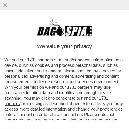
We value your privacy
We and our
1731 partners
store and/or access information on a
device, such as cookies and process personal data, such as
unique identifiers and standard information sent by a device for
personalised advertising and content, advertising and content
measurement, audience research and services development.
With your permission we and our
1731 partners
may use
precise geolocation data and identification through device
scanning. You may click to consent to our and our
1731
partners
’ processing as described above. Alternatively you may
access more detailed information and change your preferences
before consenting or to refuse consenting. Please note that
some processing of your personal data may not require your
“A LONDRA 2012 SNIFFAVO COCAINA DALLA MIA
consent, but you have a right to object to such processing. Your
MEDAGLIA D’ORO
” – ASCESA, CADUTA E RINASCITA