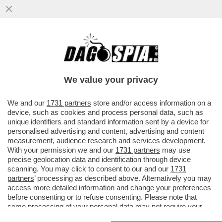
We value your privacy
We and our
1731 partners
store and/or access information on a
device, such as cookies and process personal data, such as
unique identifiers and standard information sent by a device for
personalised advertising and content, advertising and content
measurement, audience research and services development.
With your permission we and our
1731 partners
may use
precise geolocation data and identification through device
scanning. You may click to consent to our and our
1731
partners
’ processing as described above. Alternatively you may
access more detailed information and change your preferences
before consenting or to refuse consenting. Please note that
some processing of your personal data may not require your
UNA SCOSSA PER ACCENDERE L'AMORE - UGO
consent, but you have a right to object to such processing. Your
CERLETTI, CHE INVENTÒ L'ELETTROSHOCK, SI