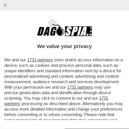
We value your privacy
We and our
1731 partners
store and/or access information on a
device, such as cookies and process personal data, such as
unique identifiers and standard information sent by a device for
personalised advertising and content, advertising and content
measurement, audience research and services development.
With your permission we and our
1731 partners
may use
precise geolocation data and identification through device
COSA C’E’ DIETRO LA RETROMARCIA DI RANIERI
scanning. You may click to consent to our and our
1731
CHE, DOPO AVER APERTO A GRAVINA, HA RIFIUTATO
partners
’ processing as described above. Alternatively you may
IL RUOLO DI CT DELLA NAZIONALE?
– È STATA
access more detailed information and change your preferences
ESPLORATA LA POSSIBILITÀ DEL DOPPIO RUOLO
before consenting or to refuse consenting. Please note that
TRA ROMA E AZZURRI. GRAVINA HA SOTTOPOSTO A
some processing of your personal data may not require your
DAN FRIEDKIN UN MEMORANDUM CON I
consent, but you have a right to object to such processing. Your
CHIARIMENTI RICHIESTI. È STATO IL TEXANO DOPO