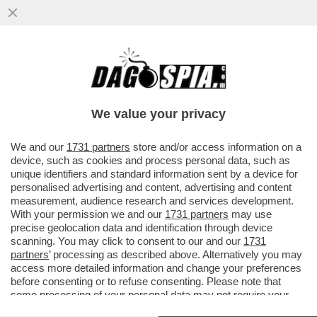
We value your privacy
We and our
1731 partners
store and/or access information on a
device, such as cookies and process personal data, such as
unique identifiers and standard information sent by a device for
personalised advertising and content, advertising and content
measurement, audience research and services development.
With your permission we and our
1731 partners
may use
precise geolocation data and identification through device
scanning. You may click to consent to our and our
1731
IL TALLONE D’ACHILLE DI SINNER? LA RESISTENZA
partners
’ processing as described above. Alternatively you may
FISICA –
IL NUMERO 1 DEL MONDO, PIEGATO DAL
access more detailed information and change your preferences
CALDO, VA FUORI AL ROLAND GARROS. I PROBLEMI
before consenting or to refuse consenting. Please note that
FISICI LEGATI ALLA DISIDRATAZIONE E ALLA BASSA
some processing of your personal data may not require your
MASSA MAGRA CHE LO ESPONGONO A RISCHIO
consent, but you have a right to object to such processing. Your