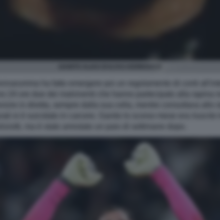
GANITO ALIAS DI ILYAS KERBOUCH
onnarumma ha fatto emergere poi un regolamento di conti all'inte
no 24 ore due dei malviventi che hanno partecipato alla rapina ne
izie in diretta, sempre dalla sua cella, mentre consultava allo st
rati si è suicidato in carcere. Ganito lo scorso mese era riuscito t
oliziotti, ma è stato arrestato un paio di settimane dopo.