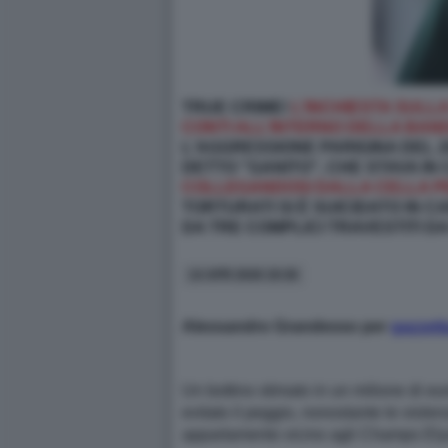
TRUE CRIME!
L’INCHIESTA SULL
CONTI ALL’INTERNO DELLA BAN
L'AGGRESSIONE PARIGINA DEL 2
DETTO "GANITO", CHE STAVA IN
COLLEGANDOSI DALLA CELLA PE
TORTURATI SI È SUICIDATO IN 
DA TRE COMPLICI TRAVESTITI DA
14 APR 2026 19:36
Alessandro Grandesso per
gazzetta
Un bottino stimato in un milione di e
evitato il peggio, nonostante le viole
appartamento vicino agli Champs Ely