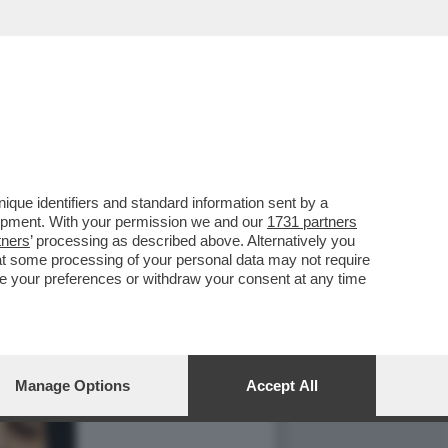
que identifiers and standard information sent by a
lopment. With your permission we and our
1731 partners
tners
’ processing as described above. Alternatively you
at some processing of your personal data may not require
nge your preferences or withdraw your consent at any time
Manage Options
Accept All