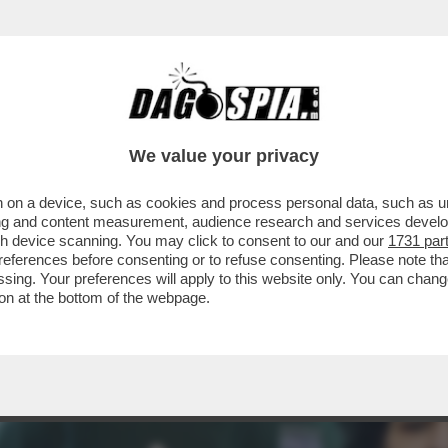
We value your privacy
 on a device, such as cookies and process personal data, such as uni
ising and content measurement, audience research and services deve
gh device scanning. You may click to consent to our and our
1731 par
ferences before consenting or to refuse consenting. Please note th
essing. Your preferences will apply to this website only. You can cha
on at the bottom of the webpage.