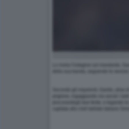
Lo rivela l'indagine sul mandante, Gan
della sua banda, seguendo le sevizie 
Secondo gli inquirenti, Ganito, alias
prigione, ingaggiando via social i ladr
procurandogli due ferite, e legando l
capitata allo chef stellato italiano 