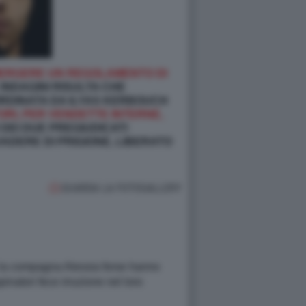
EMERGERE UN REGOLAMENTO DI
INDAGINI RISULTA CHE
 ORDINATA DA ILYAS KERBOUCH
ORI, PER VENDETTE INTERNE,
O DEI DUE PREGIUDICATI
VADERE DI PRIGIONE, LIBERATO
GUARDA LA FOTOGALLERY
 e la compagna Alessia forse hanno
inatori fece irruzione nel loro