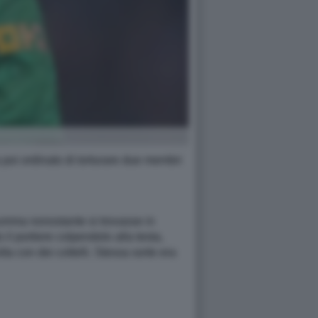
 poi ordinato di torturare due membri
arumma nonostante si trovasse in
 il portiere colpendolo alla testa,
a con dei coltelli. Stessa sorte era