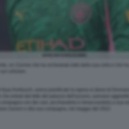
GIANLUIGI DONNARUMMA
ito, un 21enne che ha orchestrato tutto dalla sua cella e che ha
sul cellulare.
 di Ilyas Kerbouch, aveva pianificato la rapina ai danni di Donn
i che entrati dal tetto del palazzo dell'azzurro, avevano aggredito
a compagna con dei cavi, picchiandola e minacciandola a sua volt
Simone Zanoni e alla sua compagna, nel maggio del 2022.