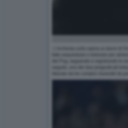
L'inchiesta sulla rapina ai danni di D
fatto sequestrare e torturare per alme
del Psg, seguendo e registrando le sev
seguito, uno dei due pregiudicati tortu
liberato da tre complici travestiti da p