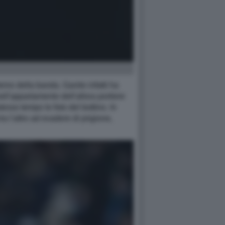
rno della banda. Ganito infatti ha
ll'appartamento dell'allora portiere
esso tempo le foto del bottino. In
ra l'altro ad evadere di prigione,