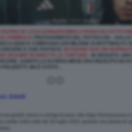
A RAPINA IN CASA DONNARUMMA A PARIGI HA FATTO 
DA CRIMINALE
PROTAGONISTA DEL FATTACCIO – DALLE 
023 A GIGIO E COMPAGNA (UN MILIONE DI BOTTINO) FU
 CARCERE E CHE POI FECE
SEVIZIARE DUE DEI RAPINAT
R SEGUIRE IN DIRETTA LE TORTURE
- IN SEGUITO, UN
CARCERE. GANITO LO SCORSO MESE ERA RIUSCITO AD E
 POLIZIOTTI, MA È STATO…
.it - Estratti
uro tra gioielli, borse e orologi di lusso. Ma Gigio Donnarumma
nze subite nella notte del 20 luglio 2023, quando una banda di rap
sées.