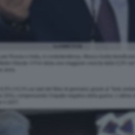
VLADIMIR PUTIN
per Russia e India, in controtendenza. Mosca risulta beneficiare
n Medio Oriente: il Fmi stima una maggiore crescita dello 0,3% ne
mo anno.
 6,5% (+0,1% sui dati del Weo di gennaio), grazie al "forte anda
0 al 10%), compensando l'impatto negativo della guerra. L'ultim
r il 2027.