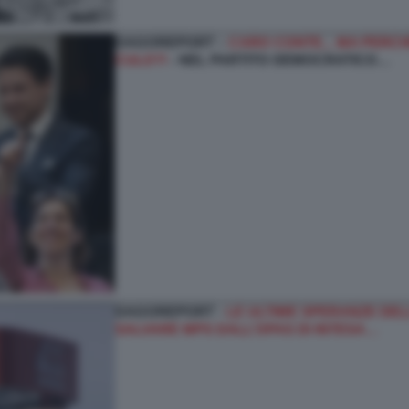
DAGOREPORT –
CARO CONTE... MA PERCHÉ
CULO?!
- NEL PARTITO DEMOCRATICO…
DAGOREPORT -
LE ULTIME SPERANZE DELL
SALVARE MPS DALL’OPAS DI INTESA…