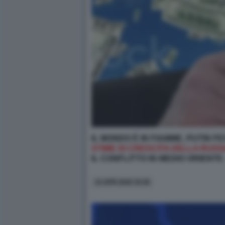
IL MONDO È IN FIAMME, PUTIN F
STIME DI CRESCITA DELLA RUSSI
IL CONFLITTO IN MEDIO ORIENT
14 APR 2026 19:36