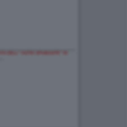
A DELL'''ASTIO SPUMANTE'' DI
-…