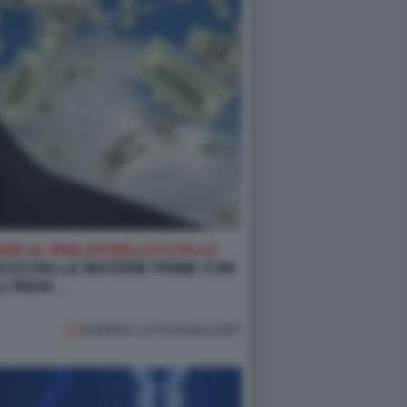
DE AL RIALZO DELLO 0,3% LE
EZZI DELLE MATERIE PRIME CON
LL’INDIA…
GUARDA LA FOTOGALLERY