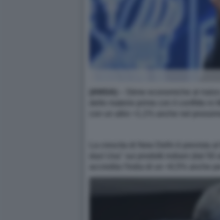
(ANSA)
– Stime economiche al rialzo 
delle materie prime con il conflitto i
con un altro +1,1% anche nel prossi
La crescita di New Delhi è prevista al
dazi Usa" sui prodotti indiani (dal 5
accredita l'India di un +6,5% anche pe