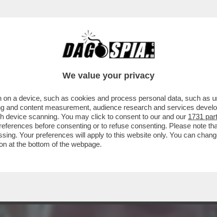
We value your privacy
 on a device, such as cookies and process personal data, such as uni
ising and content measurement, audience research and services deve
gh device scanning. You may click to consent to our and our
1731 par
ferences before consenting or to refuse consenting. Please note th
essing. Your preferences will apply to this website only. You can cha
on at the bottom of the webpage.