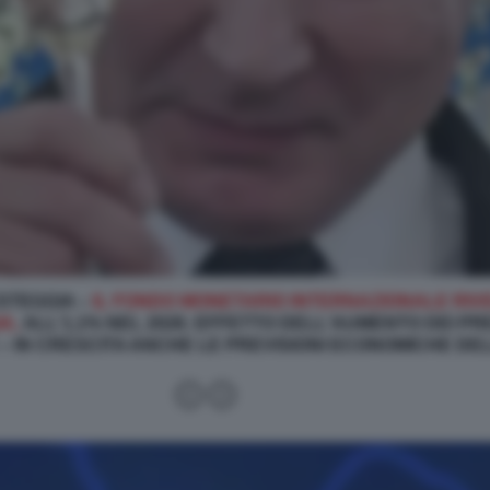
ESTEGGIA –
IL FONDO MONETARIO INTERNAZIONALE RIVE
A,
ALL'1,1% NEL 2026. EFFETTO DELL'AUMENTO DEI PR
E – IN CRESCITA ANCHE LE PREVISIONI ECONOMICHE DE