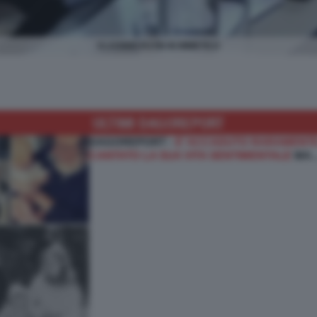
VLADIMIR PUTIN IN MIMETICA
ULTIMI DAGOREPORT
DAGOREPORT -
E’ ACCADUTO RARAMENTE
CANTATO LA SUA VITA SENTIMENTALE
MA