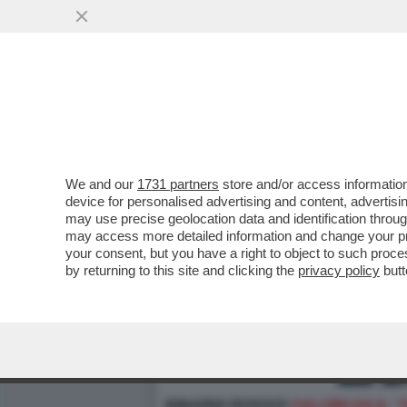
We and our
1731 partners
store and/or access information
device for personalised advertising and content, advert
may use precise geolocation data and identification throu
may access more detailed information and change your pre
your consent, but you have a right to object to such proc
by returning to this site and clicking the
privacy policy
butt
BINARIO ROSSO!
SALVINI HA IL 