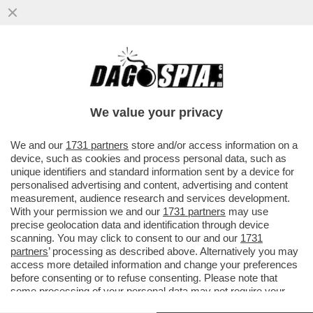
We value your privacy
We and our
1731 partners
store and/or access information on a
device, such as cookies and process personal data, such as
unique identifiers and standard information sent by a device for
personalised advertising and content, advertising and content
measurement, audience research and services development.
With your permission we and our
1731 partners
may use
precise geolocation data and identification through device
scanning. You may click to consent to our and our
1731
partners
’ processing as described above. Alternatively you may
access more detailed information and change your preferences
before consenting or to refuse consenting. Please note that
some processing of your personal data may not require your
FRANCOFORTE, ITALIA E GERMANIA DEBOLISSIME –
consent, but you have a right to object to such processing. Your
ANALISTI, ECONOMISTI E OSSERVATORI DANNO PER