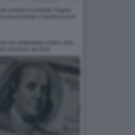
cato onshore in renmimbi. I legami
a aveva investito in società in via di
i con uno stabilimento a Sines, sulla
 dim sum bond, nel 2016.