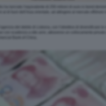
o ha lanciato l'equivalente di 250 milioni di euro in bond denom
i al di fuori dell'Asia orientale, ad attingere al mercato offshor
agenzia del debito di Lisbona, con l'obiettivo di diversificare l
an con scadenza a otto anni, attraverso un collocamento privato 
mmercial Bank of China.