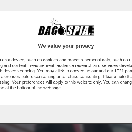
We value your privacy
 on a device, such as cookies and process personal data, such as uni
ising and content measurement, audience research and services deve
gh device scanning. You may click to consent to our and our
1731 par
ferences before consenting or to refuse consenting. Please note th
essing. Your preferences will apply to this website only. You can cha
on at the bottom of the webpage.