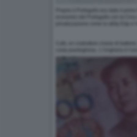
Proprio il Portogallo era stato il pri
economici del Portogallo con la Cina si
privatizzazione come la utility Edp e l
Calb, un costruttore cinese di batterie
costa poortoghese,. L'Ungheria è l'u