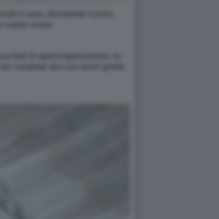
inati in yuan, diventando il primo
e in valuta cinese.
e sue fonti di approvvigionamento, ha
dei cosiddetti 'dim sum bond' gestito