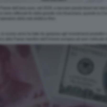
YUAN DOLLARO 2
mo Paese dell'area euro, nel 2019, a lanciare panda bond nel mer
 sono rafforzati fin dalla grande crisi finanziaria, quando la Cin
'operatore della rete elettrica Ren.
, lo scorso anno ha fatto da apripista agli investimenti produttiv
nico altro Paese membro dell'Unione europea ad aver collocato