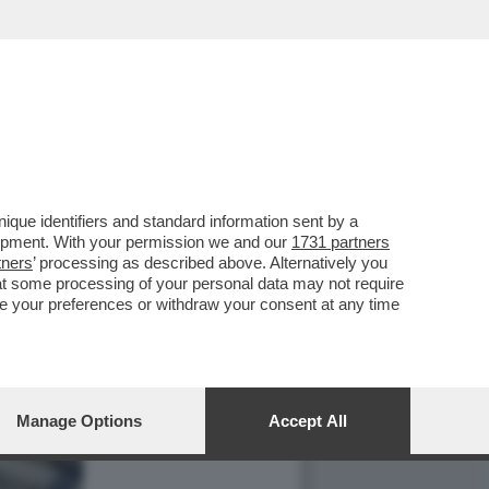
que identifiers and standard information sent by a
lopment. With your permission we and our
1731 partners
tners
’ processing as described above. Alternatively you
at some processing of your personal data may not require
nge your preferences or withdraw your consent at any time
Manage Options
Accept All