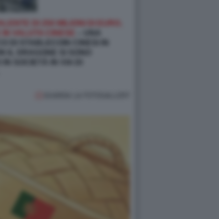
ENTE DI 250 MILIONI DI EURO,
IN VALUTA CINESE
– UNA
 DI STABLECOIN CINESI IN
N IL DRAGONE SI SONO
IN SOCIETÀ IN VIA DI
GUARDA LA FOTOGALLERY