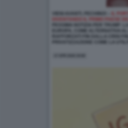
VIENI AVANTI, PECHINO! –
IL POR
DIVENTANDO IL PRIMO PAESE D
PESSIMA NOTIZIA PER TRUMP: L
EUROPA, COME ALTERNATIVA AL
RAFFORZATI FIN DALLA CRISI FIN
PRIVATIZZAZIONE COME LA UTI
17 APR 2026 19:08