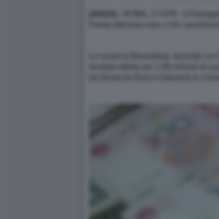
(ANSA)
- ROMA, 17 APR - Il Portogall
Paese dell'area euro, e fra i pochissim
Lo scrive la Bloomberg, secondo cui l'
venduto debito per 1,99 miliardi di yu
da Deutsche Banl e Industrial & Co