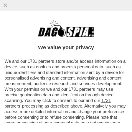
We value your privacy
We and our
1731 partners
store and/or access information on a
device, such as cookies and process personal data, such as
unique identifiers and standard information sent by a device for
personalised advertising and content, advertising and content
measurement, audience research and services development.
With your permission we and our
1731 partners
may use
precise geolocation data and identification through device
scanning. You may click to consent to our and our
1731
partners
’ processing as described above. Alternatively you may
access more detailed information and change your preferences
before consenting or to refuse consenting. Please note that
TRUMP, IL FLAGELLO DELLE BORSE
– I NUOVI
some processing of your personal data may not require your
PESANTI ATTACCHI STATUNITENSI ALL’IRAN FANNO
consent, but you have a right to object to such processing. Your
CROLLARE I LISTINI EUROPEI:
FRANCOFORTE