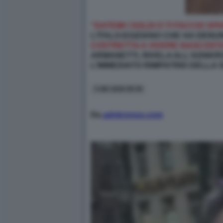
"DATEMI I SOLDI O TI FACCIO S
L’ITALO-EGIZIANO CHE HA DEN
COSTRETTA A VIVERE NASCOSTA 
ARMANETTI, RIVELA ALL’ADNKR
L’IMMEDIATO RIMPATRIO DELLA 
3 GIU 2026 09:39
Da
adnkronos.com