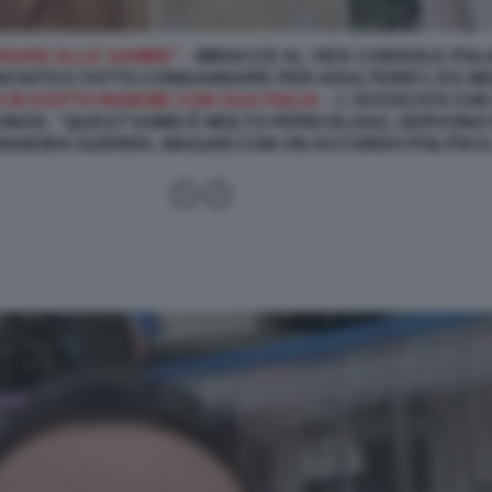
PARARE ALLE GAMBE" -
MINACCE AL VICE CONSOLE ITA
UNCIATO E FATTO CONDANNARE PER ADULTERIO L’EX M
IN EGITTO INSIEME CON SUA FIGLIA
– L'AVVOCATA CHE
ONOS: “QUEST’UOMO È MOLTO PERICOLOSO, SERVONO 
SIGNORA GUERRA, MAGARI CON UN ACCORDO POLITICO.