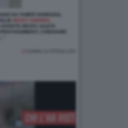
LIANO DA TAMER HAMOUDA,
OGLIE
NESSY GUERRA,
 ASSISTE NESSY, AGATA
PROVVEDIMENTI. CHIEDIAMO
..”
GUARDA LA FOTOGALLERY