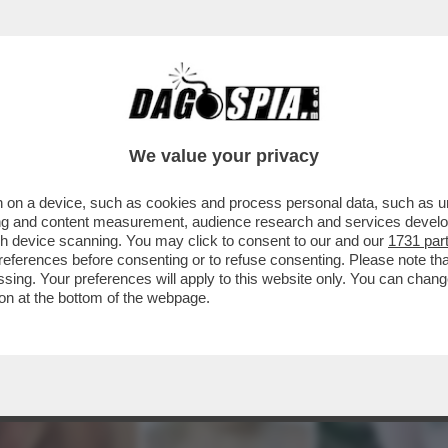
We value your privacy
 on a device, such as cookies and process personal data, such as uni
ising and content measurement, audience research and services deve
gh device scanning. You may click to consent to our and our
1731 par
ferences before consenting or to refuse consenting. Please note th
essing. Your preferences will apply to this website only. You can cha
on at the bottom of the webpage.