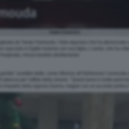
TAMER HAMOUDA
rghada da Tamer Hamouda, l’italo-egiziano che ha denunciato e 
e nascosta in Egitto insieme con sua figlia. L’uomo, che ha cittad
a Hurghada, minacciandolo direttamente:
le gambe” avrebbe detto, come riferisce all’Adnkronos l’avvocata
’udienza per l’affido della minore. "Quest’uomo è molto perico
rimpatrio della signora Guerra, magari con un accordo politico”