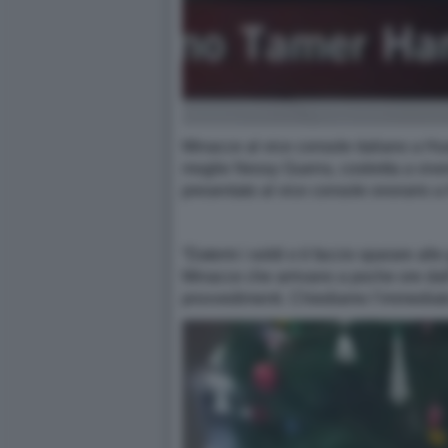
Minacce al vice console italiano a Hu
moglie Nessy Guerra, costretta a viver
presentato al vice console onorario 
“Datemi i soldi o ti faccio sparare al
Minacce che arrivano a poche ore dall
provvedimenti. Chiediamo l’immediato 