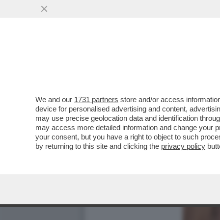
We and our
1731 partners
store and/or access information
device for personalised advertising and content, advert
may use precise geolocation data and identification throu
may access more detailed information and change your pre
your consent, but you have a right to object to such proc
by returning to this site and clicking the
privacy policy
butt