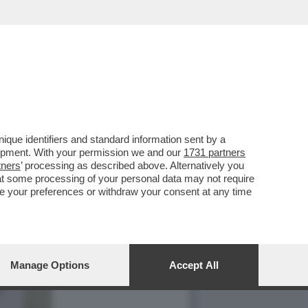
que identifiers and standard information sent by a
lopment. With your permission we and our
1731 partners
tners
’ processing as described above. Alternatively you
at some processing of your personal data may not require
nge your preferences or withdraw your consent at any time
Manage Options
Accept All