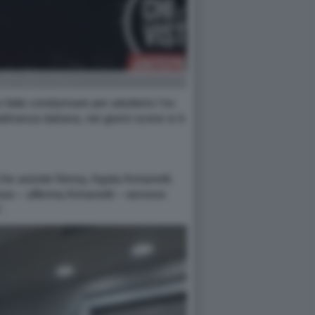
fatto condannare per adulterio l’ex
inanza italiana, nei giorni scorsi si è
 che assiste Nessy, Agata Armanetti.
loso – afferma Armanetti – servono
.