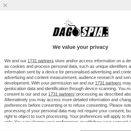
We value your privacy
We and our
1731 partners
store and/or access information on a de
as cookies and process personal data, such as unique identifiers 
information sent by a device for personalised advertising and conte
advertising and content measurement, audience research and ser
development. With your permission we and our
1731 partners
may 
geolocation data and identification through device scanning. You ma
consent to our and our
1731 partners
’ processing as described ab
Alternatively you may access more detailed information and chan
preferences before consenting or to refuse consenting. Please not
processing of your personal data may not require your consent, bu
DIETRO ALLA STRAGE DI QUATTRO BRACCIANTI,
right to object to such processing. Your preferences will apply to th
BRUCIATI VIVI IN UN MINIVAN IN CALABRIA, C’È
only. You can change your preferences or withdraw your consent a
L’ASSE TRA 'NDRANGHETA E CAPORALATO
by returning to this site and clicking the
privacy policy
button at the