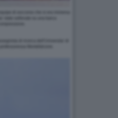
l'equipe di soccorso che si era immersa
ia' stato sollevato su una barca
ecompressione.
segnista di ricerca dell'Universita' di
la professoressa Montefalcone.