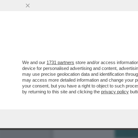
We and our
1731 partners
store and/or access information
device for personalised advertising and content, advert
may use precise geolocation data and identification throu
may access more detailed information and change your pre
your consent, but you have a right to object to such proc
by returning to this site and clicking the
privacy policy
butt