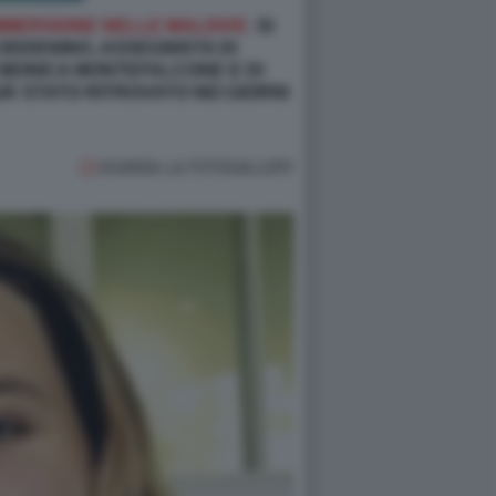
’IMMERSIONE NELLE MALDIVE:
SI
 ODDENINO, ASSEGNISTA DI
I MONICA MONTEFALCONE E DI
 STATO RITROVATO NEI GIORNI
GUARDA LA FOTOGALLERY