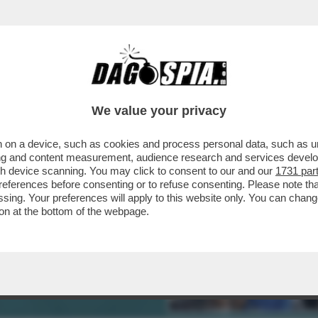
We value your privacy
 on a device, such as cookies and process personal data, such as uni
ising and content measurement, audience research and services deve
gh device scanning. You may click to consent to our and our
1731 par
ferences before consenting or to refuse consenting. Please note th
essing. Your preferences will apply to this website only. You can cha
on at the bottom of the webpage.