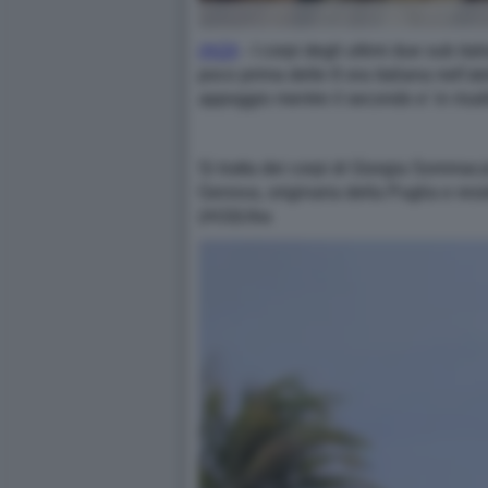
(AGI)
- I corpi degli ultimi due sub it
poco prima delle 8 ora italiana nell'at
appoggio mentre il secondo e' in risa
Si tratta dei corpi di Giorgia Sommaca
Genova, originaria della Puglia e resi
(AGI)Uba