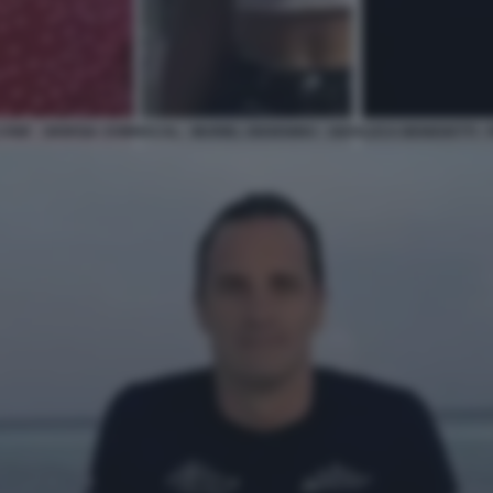
NE - GIORGIA SOMMACAL - MURIEL ODDENINO - GIANLUCA BENEDETTI - 