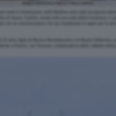
MONICA MONTEFALCONE E LA FIGLIA GIORGIA
aliani morti in immersione nelle Maldive sono stati recuperati dal
ollo di Vaavu. Il primo, rende noto una nota della Farnesina, e' g
lita con un sommozzatore che sta rispettando le tappe per la d
l 23 anni, figlia di Monica Montefalcone e di Muriel Oddenino, as
dente a Poirino, nel Torinese, collaboratrice della cattedra del