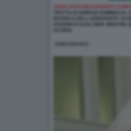
SONO STATI RECUPERATI I CORP
TRATTA DI GIORGIA SOMMACAL 2
RICERCA DELL'UNIVERSITA' DI 
FEDERICO GUALTIERI,
MENTRE Q
SCORSI.
20 MAG 2026 09:12