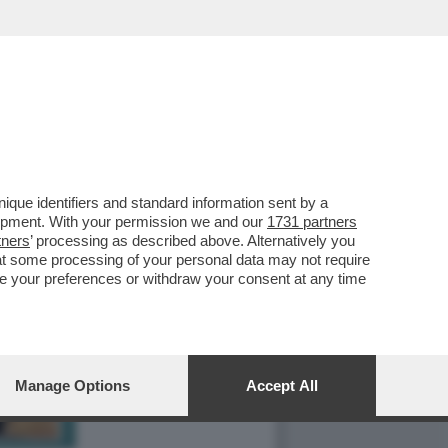
que identifiers and standard information sent by a
lopment. With your permission we and our
1731 partners
tners
’ processing as described above. Alternatively you
at some processing of your personal data may not require
nge your preferences or withdraw your consent at any time
Manage Options
Accept All