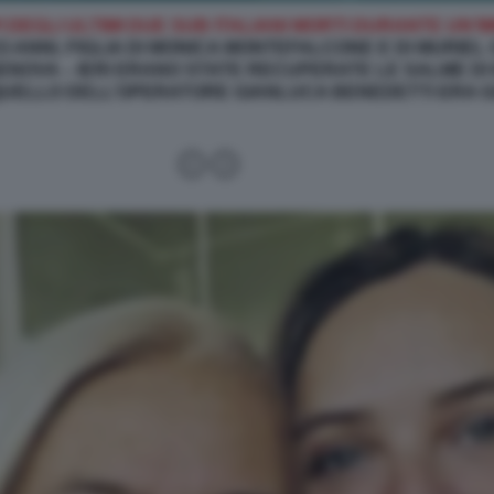
I DEGLI ULTIMI DUE SUB ITALIANI MORTI DURANTE UN
3 ANNI, FIGLIA DI MONICA MONTEFALCONE E DI MURIEL
GENOVA – IERI ERANO STATE RECUPERATE LE SALME D
UELLO DELL’OPERATORE GIANLUCA BENEDETTI ERA GIÀ