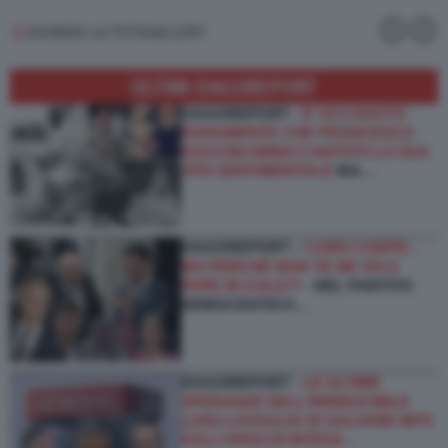
GUARDA LA FOTOGALLERY
ULTIMI DAGOREPORT
DAGOREPORT -
E’ ACCADUTO
RARAMENTE CHE FRANCESCO
GUCCINI ABBIA CANTATO LA SUA
VITA SENTIMENTALE
MA…
DAGOREPORT –
CARO CONTE...
MA PERCHÉ NON TE NE VAI A
FARE IN CULO?!
- NEL PARTITO
DEMOCRATICO…
DAGOREPORT -
LE ULTIME
SPERANZE DELL’IRRIDUCIBILE
LUIGI LOVAGLIO DI SALVARE MPS
DALL’OPAS DI INTESA…