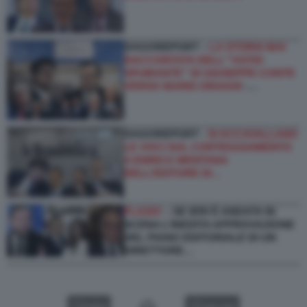
DAGOREPORT –
LA STORIA MAI
RACCONTATA DELL'''ASTIO
SPUMANTE'' DI GIUSEPPE CONTE
VERSO MARIO DRAGHI
-…
DAGOREPORT -
SI ACCAVALLANO
LE VOCI SUL CORTEGGIAMENTO
A ENRICO MENTANA
DELL’EDITORE DI…
FLASH!
– SE IERI È ANDATA IN
SCENA L’INEDITA APPROVAZIONE
DEL PIANO EDITORIALE DI UN
DIRETTORE…