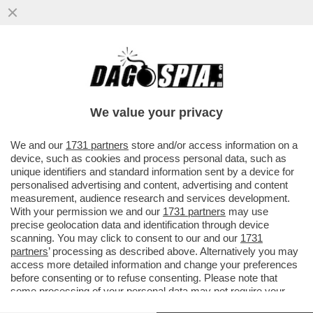
We value your privacy
We and our
1731 partners
store and/or access information on a
device, such as cookies and process personal data, such as
unique identifiers and standard information sent by a device for
personalised advertising and content, advertising and content
measurement, audience research and services development.
With your permission we and our
1731 partners
may use
precise geolocation data and identification through device
scanning. You may click to consent to our and our
1731
VIDEO-FLASH! –
TRANSENNATEVI I TIMPANI:
partners
’ processing as described above. Alternatively you may
GIOVANNA IANNIELLO, L’EX PORTAVOCE (E GRANDE
access more detailed information and change your preferences
AMICA) DI GIORGIA MELONI, CANTA LA SIGLA DI
before consenting or to refuse consenting. Please note that
“NANA’ SUPER GIRL”
AI MICROFONI DI "RADIO
some processing of your personal data may not require your
ROCK": “LA DEDICHIAMO A TUTTE LE MAMME DEL
consent, but you have a right to object to such processing. Your
MONDO PERCHÉ TUTTE QUANTE RIESCONO A FARE