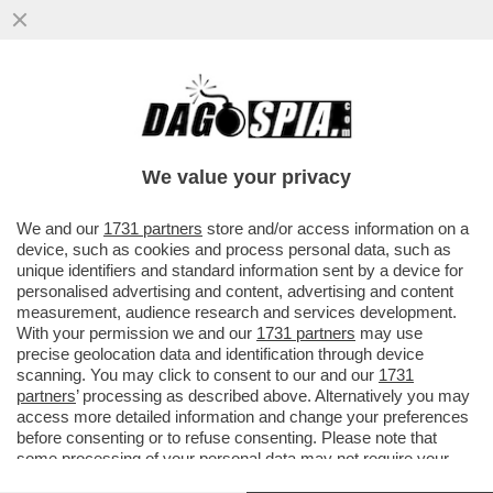
DIETRO ALLA STRAGE DI 4 BRACCIANTI
BRUCIATI VIVI C’È L’ASSE TRA
'NDRANGHETA E CAPORALI PACHISTANI
We value your privacy
VAI ALL'ARTICOLO
We and our
1731 partners
store and/or access information on a
device, such as cookies and process personal data, such as
unique identifiers and standard information sent by a device for
personalised advertising and content, advertising and content
measurement, audience research and services development.
With your permission we and our
1731 partners
may use
precise geolocation data and identification through device
scanning. You may click to consent to our and our
1731
partners
’ processing as described above. Alternatively you may
access more detailed information and change your preferences
before consenting or to refuse consenting. Please note that
some processing of your personal data may not require your
consent, but you have a right to object to such processing. Your