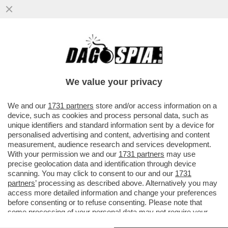
TROVATE LE DIFFERENZE – MATTEO
SALVINI RIVENDICA IL CODICE DEGLI
APPALTI, MA ...
We value your privacy
VAI ALL'ARTICOLO
We and our
1731 partners
store and/or access information on a
device, such as cookies and process personal data, such as
unique identifiers and standard information sent by a device for
personalised advertising and content, advertising and content
measurement, audience research and services development.
With your permission we and our
1731 partners
may use
precise geolocation data and identification through device
scanning. You may click to consent to our and our
1731
partners
’ processing as described above. Alternatively you may
access more detailed information and change your preferences
before consenting or to refuse consenting. Please note that
some processing of your personal data may not require your
consent, but you have a right to object to such processing. Your