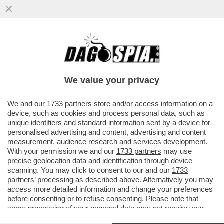
DIETRO ALLA STRAGE DI 4 BRACCIANTI
BRUCIATI VIVI C’È L’ASSE TRA
'NDRANGHETA E CAPORALI PACHISTANI
We value your privacy
VAI ALL'ARTICOLO
We and our
1733 partners
store and/or access information on a
device, such as cookies and process personal data, such as
unique identifiers and standard information sent by a device for
personalised advertising and content, advertising and content
measurement, audience research and services development.
With your permission we and our
1733 partners
may use
precise geolocation data and identification through device
scanning. You may click to consent to our and our
1733
partners
’ processing as described above. Alternatively you may
access more detailed information and change your preferences
before consenting or to refuse consenting. Please note that
some processing of your personal data may not require your
consent, but you have a right to object to such processing. Your