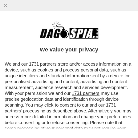
E MENO MALE CHE FAZIO NON VOLEVA
FARE IL MARTIRE – FABIOLO SI CONGEDA
DALLA RAI E...
We value your privacy
VAI ALL'ARTICOLO
We and our
1731 partners
store and/or access information on a
device, such as cookies and process personal data, such as
unique identifiers and standard information sent by a device for
personalised advertising and content, advertising and content
measurement, audience research and services development.
With your permission we and our
1731 partners
may use
precise geolocation data and identification through device
scanning. You may click to consent to our and our
1731
partners
’ processing as described above. Alternatively you may
access more detailed information and change your preferences
before consenting or to refuse consenting. Please note that
some processing of your personal data may not require your
consent, but you have a right to object to such processing. Your