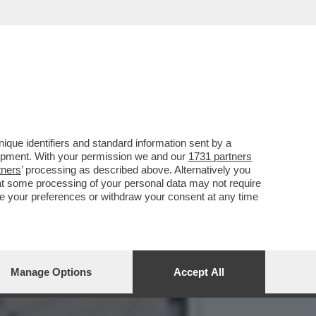
I MASCHI TOSSICI VANNO
que identifiers and standard information sent by a
lopment. With your permission we and our
1731 partners
tners
’ processing as described above. Alternatively you
at some processing of your personal data may not require
nge your preferences or withdraw your consent at any time
Manage Options
Accept All