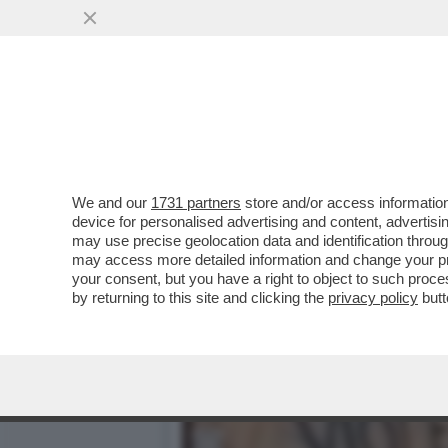
PER LE FEMMINISTE ANTI-
CONDANNATI ...
VAI ALL'ARTICOLO
We and our
1731 partners
store and/or access information
device for personalised advertising and content, advert
may use precise geolocation data and identification throu
may access more detailed information and change your pre
your consent, but you have a right to object to such proc
by returning to this site and clicking the
privacy policy
butt