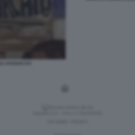
SUL PATRIARCATO
Versione classica del sito
Dagospia S.p.A. - P.iva e c.f. 06163551002
CHI SIAMO
PRIVACY
-