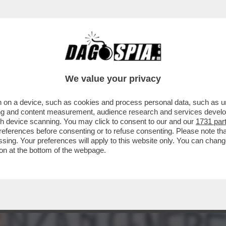
PATRIARCATO GLI STUPRI E LE VIOLENZE DE
We value your privacy
 on a device, such as cookies and process personal data, such as uni
ising and content measurement, audience research and services deve
gh device scanning. You may click to consent to our and our
1731 par
ferences before consenting or to refuse consenting. Please note th
essing. Your preferences will apply to this website only. You can cha
on at the bottom of the webpage.