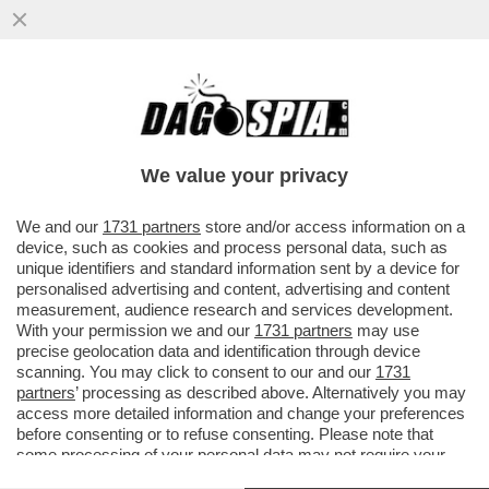
PER LE FEMMINISTE ANTI-PATRIARCATO
GLI STUPRI E LE VIOLENZE DEI MASCHI
TOSSICI VANNO CONDANNATI ...
We value your privacy
VAI ALL'ARTICOLO
We and our
1731 partners
store and/or access information on a
device, such as cookies and process personal data, such as
unique identifiers and standard information sent by a device for
personalised advertising and content, advertising and content
measurement, audience research and services development.
With your permission we and our
1731 partners
may use
precise geolocation data and identification through device
scanning. You may click to consent to our and our
1731
partners
’ processing as described above. Alternatively you may
access more detailed information and change your preferences
before consenting or to refuse consenting. Please note that
some processing of your personal data may not require your
consent, but you have a right to object to such processing. Your