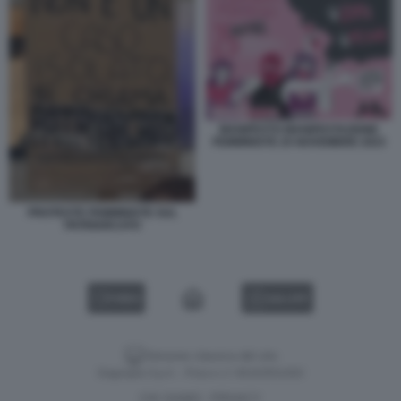
MANIFESTO MANIFESTAZIONE
FEMMINISTE 25 NOVEMBRE 2023
PROTESTE FEMMINISTE SUL
PATRIARCATO
VIDEO
GALLERY
Versione classica del sito
Dagospia S.p.A. - P.iva e c.f. 06163551002
CHI SIAMO
PRIVACY
-