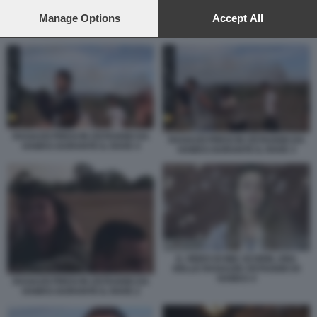
preferences will apply to this website only. You can change
your preferences or withdraw your consent at any time by
Manage Options
Accept All
returning to this site and clicking the
privacy policy
button at the
RAGAZZI PRESI IN OSTAGGIO DA HAMAS DURANTE IL RAVE 3
bottom of the webpage.
RAGAZZI PRESI IN OSTAGGIO DA
RAGAZZI PRESI IN OSTAGGIO DA
HAMAS DURANTE IL RAVE 4
HAMAS DURANTE IL RAVE 3
IL VIDEO DI MIA SCHEM, UNA
DELLE RAGAZZE OSTAGGIO DI
HAMAS 4
RAGAZZI PRESI IN OSTAGGIO DA
HAMAS DURANTE IL RAVE 2